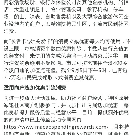
博彩活动场所、银行及保险公司及其他金融机构、当押
店、大型连锁超市、物业管理公司、教育机构、停车
场、的士、咪表、自助售卖机以及大型综合旅游休闲企
业设施内的商户，以精准扶持民生区，引流市民到社区
消费。
而“长者卡”及“关爱卡”的消费立减优惠每天均可使用，不
设上限，每笔消费半数由优惠扣除，半数从自行充值的
余额支付。未使用的立减优惠将于活动结束后清零，自
行注资的余额则不受影响。市民可按需前往全澳400多
个澳门通的加值点充值。截至9月5日下午5时，已有逾
7.7万名市民完成领取卡式消费立减优惠。
适用商户迭加优惠引流消费
为进一步放大活动效应、助力社区商户经营，特区政府
诚邀社区商户积极参与，并同步推出专属迭加优惠，藉
此良机提升服务质量与经营水平。目前，提供额外优惠
的商户清单已上传至活动专属网页
https://www.macaospendingrewards.com/，且将持
续动态更新。倘商户有意推出额外消费优惠，可通过链