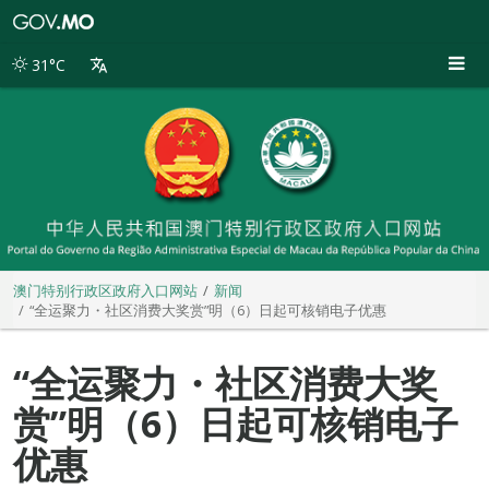
澳
门
特
31°C
别
行
政
区
政
府
入
口
网
站
澳门特别行政区政府入口网站
新闻
“全运聚力・社区消费大奖赏”明（6）日起可核销电子优惠
“全运聚力・社区消费大奖
赏”明（6）日起可核销电子
优惠