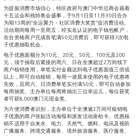
为提振消费市场信心，特区政府与澳门中华总商会藉着
十五运会和残特奥会盛事，于9月1日至11月30日合办
为期13周的“全运聚力・社区消费大奖赏”促消费活动。
活动期间每周一至周五，经实名认证的电子钱包帐户，
在合资格商户完成首笔满50元消费后，即可获得3次电
子优惠抽取机会。
电子优惠面额分为10元、20元、50元、100元及200
元，须于抽取后紧接的周六、日在全澳超过2万间线下
商户核销使用，单笔实付金额达到电子优惠面值三倍或
以上，即可自动核销，每周一凌晨未使用的电子优惠将
失效，且周六、日消费单笔实付满50元，即可自动参加
每周抽奖。主办单位每周将抽出三位幸运儿，每位获奖
者可获8,000澳门元现金奖。
为方便消费者识别，主办单位于全澳逾2万间可核销电
子优惠的商户张贴活动海报和派发活动座枱卡。优惠核
销不适用于自来水、电力、天然气、燃料、电讯及视听
广播服务、跨境交通服务、境外旅游服务、医疗服务、