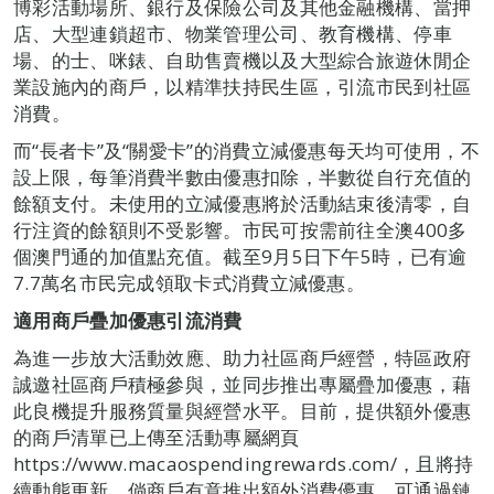
博彩活動場所、銀行及保險公司及其他金融機構、當押
店、大型連鎖超市、物業管理公司、教育機構、停車
場、的士、咪錶、自助售賣機以及大型綜合旅遊休閒企
業設施內的商戶，以精準扶持民生區，引流市民到社區
消費。
而“長者卡”及“關愛卡”的消費立減優惠每天均可使用，不
設上限，每筆消費半數由優惠扣除，半數從自行充值的
餘額支付。未使用的立減優惠將於活動結束後清零，自
行注資的餘額則不受影響。市民可按需前往全澳400多
個澳門通的加值點充值。截至9月5日下午5時，已有逾
7.7萬名市民完成領取卡式消費立減優惠。
適用商戶疊加優惠引流消費
為進一步放大活動效應、助力社區商戶經營，特區政府
誠邀社區商戶積極參與，並同步推出專屬疊加優惠，藉
此良機提升服務質量與經營水平。目前，提供額外優惠
的商戶清單已上傳至活動專屬網頁
https://www.macaospendingrewards.com/，且將持
續動態更新。倘商戶有意推出額外消費優惠，可通過鏈