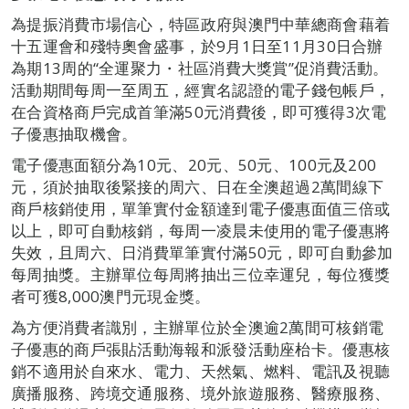
為提振消費市場信心，特區政府與澳門中華總商會藉着
十五運會和殘特奧會盛事，於9月1日至11月30日合辦
為期13周的“全運聚力・社區消費大獎賞”促消費活動。
活動期間每周一至周五，經實名認證的電子錢包帳戶，
在合資格商戶完成首筆滿50元消費後，即可獲得3次電
子優惠抽取機會。
電子優惠面額分為10元、20元、50元、100元及200
元，須於抽取後緊接的周六、日在全澳超過2萬間線下
商戶核銷使用，單筆實付金額達到電子優惠面值三倍或
以上，即可自動核銷，每周一凌晨未使用的電子優惠將
失效，且周六、日消費單筆實付滿50元，即可自動參加
每周抽獎。主辦單位每周將抽出三位幸運兒，每位獲獎
者可獲8,000澳門元現金獎。
為方便消費者識別，主辦單位於全澳逾2萬間可核銷電
子優惠的商戶張貼活動海報和派發活動座枱卡。優惠核
銷不適用於自來水、電力、天然氣、燃料、電訊及視聽
廣播服務、跨境交通服務、境外旅遊服務、醫療服務、