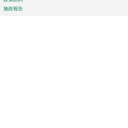
施政報告
特別推介
澳門資訊
天氣
交通
公眾假期
文娛康體
城市資訊
澳門便覽
統計數字
公佈告示
新聞