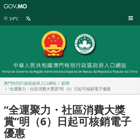
澳
門
特
34°C
別
行
政
區
政
府
入
口
網
站
澳門特別行政區政府入口網站
新聞
“全運聚力・社區消費大獎賞”明（6）日起可核銷電子優惠
“全運聚力・社區消費大獎
賞”明（6）日起可核銷電子
優惠