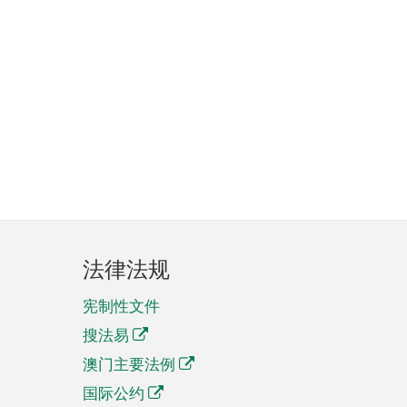
法律法规
宪制性文件
搜法易
澳门主要法例
国际公约