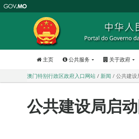
澳
门
特
别
行
政
区
政
府
入
口
网
站
主页
公共服务
关于政府
澳门特别行政区政府入口网站
新闻
公共建设
公共建设局启动