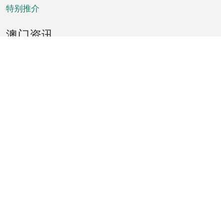
特别推介
澳门资讯
天气
交通
公众假期
文娱康体
城市资讯
澳门便览
统计数字
公布告示
新闻
短片