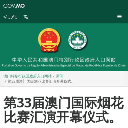
澳
门
特
33°C
别
行
政
区
政
府
入
口
网
站
澳门特别行政区政府入口网站
新闻
第33届澳门国际烟花比赛汇演开幕仪式。
第33届澳门国际烟花
比赛汇演开幕仪式。