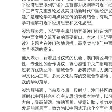
平经济思想系列讲读》是首部系统阐释习近平
平主席有关重要论述及其引领新时代中国经济
题片是理论学习与媒体宣传的有机结合，有助
学习理解习近平经济思想和文化思想。
岑浩辉表示，习近平主席殷切寄望澳门打造为
为中西文明交流互鉴的重要窗口。本次《习近
读》专题片在澳门落地启播，高度契合澳门中
大且深远的意义。
他又表示，藉着启播仪式的机会，澳门特区与
性、专业性的合作协议，衷心感谢中央广播电
过双方优势互补、精诚合作，必将持续助力澳
华文化为主流、多元文化共存的交流合作基地，
践的华彩篇章。
岑浩辉强调，当前及今后一段时期，澳门特区
新时代中国特色社会主义思想为根本遵循，以
方向，登高望远、海纳百川、锐意进取，着力发
发展的新局面，致力为以中国式现代化全面推