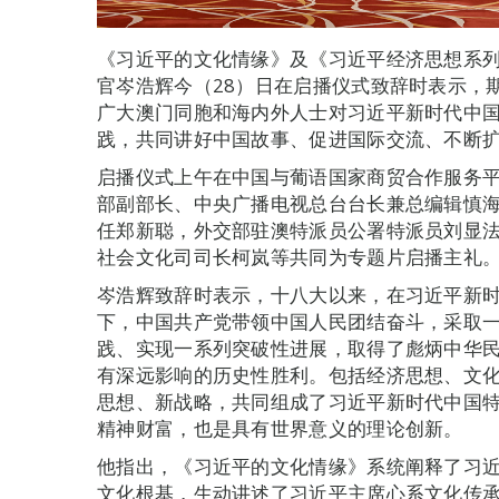
《习近平的文化情缘》及《习近平经济思想系
官岑浩辉今（28）日在启播仪式致辞时表示，
广大澳门同胞和海内外人士对习近平新时代中
践，共同讲好中国故事、促进国际交流、不断扩
启播仪式上午在中国与葡语国家商贸合作服务
部副部长、中央广播电视总台台长兼总编辑慎
任郑新聪，外交部驻澳特派员公署特派员刘显
社会文化司司长柯岚等共同为专题片启播主礼
岑浩辉致辞时表示，十八大以来，在习近平新
下，中国共产党带领中国人民团结奋斗，采取
践、实现一系列突破性进展，取得了彪炳中华
有深远影响的历史性胜利。包括经济思想、文
思想、新战略，共同组成了习近平新时代中国
精神财富，也是具有世界意义的理论创新。
他指出，《习近平的文化情缘》系统阐释了习
文化根基，生动讲述了习近平主席心系文化传