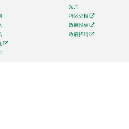
短片
期
特区公报
体
政府投标
讯
政府招聘
览
字
及贸易
相关连结
资
手机应用程序目录
贸会展
社交媒体目录
商机和服务
专题网站目录
讯
RSS订阅目录
权
表格下载