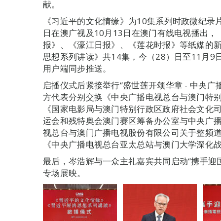
献。
《习近平的文化情缘》为10集系列时政微纪录
日在澳广视及10月13日在澳门有线电视播出
报》、《濠江日报》、《莲花时报》等纸媒的新
思想系列讲读》共14集，今（28）日至11月
用户端同步推送。
启播仪式后紧接举行“盛世莲开颂华章 - 中央
方代表分别交换《中央广播电视总台与澳门特
《国家电影局与澳门特别行政区政府社会文化
运会和残特奥会澳门赛区筹备办公室与中央广
视总台与澳门广播电视股份有限公司关于整频道转
《中央广播电视总台亚太总站与澳门大学深化战
最后，岑浩辉与一众主礼嘉宾共同启动“携手迎
专场展映。