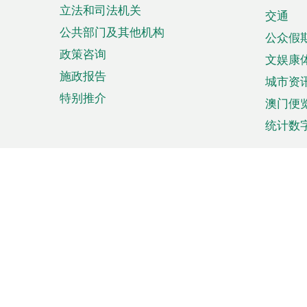
立法和司法机关
单
交通
公共部门及其他机构
公众假
政策咨询
文娱康
施政报告
城市资
特别推介
澳门便
统计数
来澳旅游
商务
计划行程
贸易投
观光
澳门经
娱乐休闲
中小企
购物
市场资
节日盛事
知识产