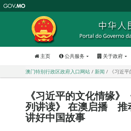
澳
门
特
别
行
政
区
政
府
入
口
网
站
主页
公共服务
关于政府
澳门特别行政区政府入口网站
新闻
《习近平
《习近平的文化情缘》
列讲读》 在澳启播 推
讲好中国故事