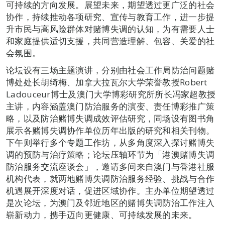
可持续的方向发展。展望未来，期望透过更广泛的社会
协作，持续推动各项研究、宣传与教育工作，进一步提
升市民与高风险群体对赌博失调的认知，为有需要人士
和家庭提供适切支援，共同营造理解、包容、关爱的社
会氛围。
论坛设有三场主题演讲，分别由社会工作局防治问题赌
博处处长胡绮梅、加拿大拉瓦尔大学荣誉教授Robert
Ladouceur博士及澳门大学博彩研究所所长冯家超教授
主讲，内容涵盖澳门防治服务的演变、责任博彩推广策
略，以及防治赌博失调成效评估研究，同场设有图书角
展示各赌博失调协作单位历年出版的研究和相关刊物。
下午则举行多个专题工作坊，从多角度深入探讨赌博失
调的预防与治疗策略；论坛压轴环节为「港澳赌博失调
防治服务交流座谈会」，邀请多间来自澳门与香港社服
机构代表，就两地赌博失调防治服务经验、挑战与合作
机遇展开深度对话，促进区域协作。主办单位期望透过
是次论坛，为澳门及邻近地区的赌博失调防治工作注入
崭新动力，携手迈向更健康、可持续发展的未来。