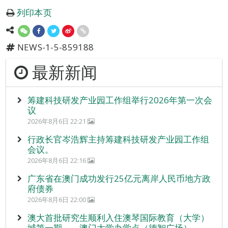
列印本页
NEWS-1-5-859188
最新新闻
筹建科技研发产业园工作组举行2026年第一次会
议
2026年8月6日 22:21
行政长官岑浩辉主持筹建科技研发产业园工作组
会议。
2026年8月6日 22:16
广东省在澳门成功发行25亿元离岸人民币地方政
府债券
2026年8月6日 22:00
澳大首批研究生顺利入住澳琴国际教育（大学）
城第一期——澳门大学办学点（德智广场）