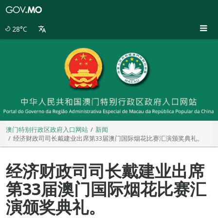
澳
门
特
28°C
别
行
政
区
政
府
入
口
网
站
澳门特别行政区政府入口网站
新闻
经济财政司司长戴建业出席第33届澳门国际烟花比赛汇演颁奖典礼。
经济财政司司长戴建业出席
第33届澳门国际烟花比赛汇
演颁奖典礼。