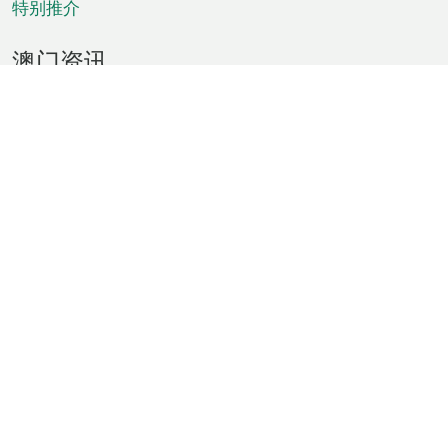
特别推介
澳门资讯
天气
交通
公众假期
文娱康体
城市资讯
澳门便览
统计数字
公布告示
新闻
短片