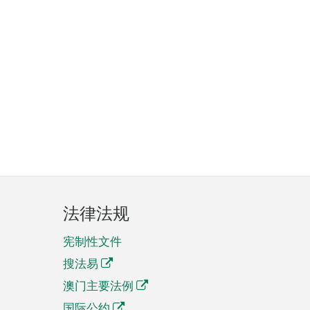
法律法规
宪制性文件
搜法易
澳门主要法例
国际公约