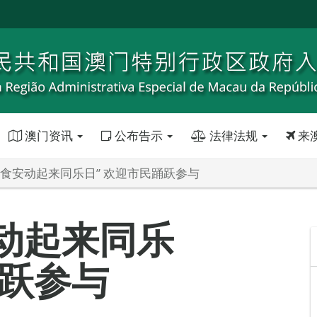
澳门资讯
公布告示
法律法规
来
“食安动起来同乐日” 欢迎市民踊跃参与
动起来同乐
踊跃参与