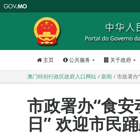
澳
门
特
别
行
政
区
政
府
入
口
网
站
主页
公共服务
关于政府
澳门特别行政区政府入口网站
新闻
市政署办
市政署办“食安
日” 欢迎市民