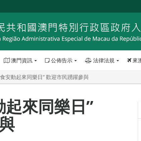
澳門資訊
公佈告示
法律法規
來
“食安動起來同樂日” 歡迎市民踴躍參與
動起來同樂日”
與