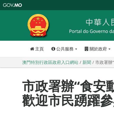
澳
門
特
別
行
政
區
政
府
入
口
網
站
主頁
公共服務
關於政府
澳門特別行政區政府入口網站
新聞
市政署辦
市政署辦“食安
歡迎市民踴躍參