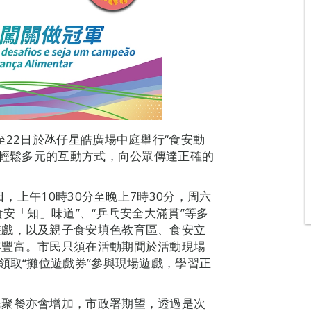
至22日於氹仔星皓廣場中庭舉行“食安動
以輕鬆多元的互動方式，向公眾傳達正確的
日，上午10時30分至晚上7時30分，周六
食安「知」味道”、“乒乓安全大滿貫”等多
遊戲，以及親子食安填色教育區、食安立
容豐富。市民只須在活動期間於活動現場
領取“攤位遊戲券”參與現場遊戲，學習正
民聚餐亦會增加，市政署期望，透過是次