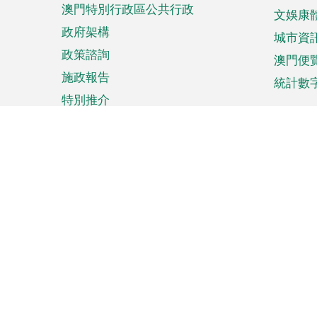
澳門特別行政區公共行政
文娛康
政府架構
城市資
政策諮詢
澳門便
施政報告
統計數
特別推介
來澳旅遊
商務
計劃行程
貿易投
觀光
澳門經
娛樂消閒
中小企
購物
市場資
節日盛事
知識產
網
網
頁
使用條款
私隱聲明
協調機構：澳門特別行政區行