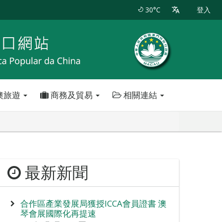
30°C
登入
澳旅遊
商務及貿易
相關連結
最新新聞
合作區產業發展局獲授ICCA會員證書 澳
琴會展國際化再提速