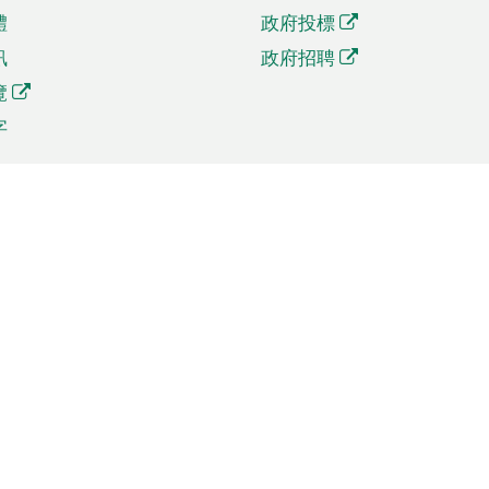
體
政府投標
訊
政府招聘
覽
字
及貿易
相關連結
資
手機應用程式目錄
貿會展
社交媒體目錄
商機和服務
專題網站目錄
訊
RSS訂閱目錄
權
表格下載
政公職局