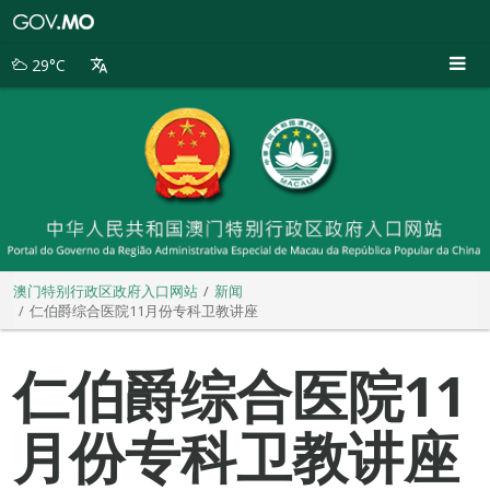
澳
门
特
29°C
别
行
政
区
政
府
入
口
网
站
澳门特别行政区政府入口网站
新闻
仁伯爵综合医院11月份专科卫教讲座
仁伯爵综合医院11
月份专科卫教讲座