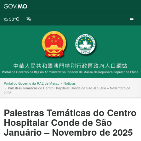
Portal
do
Governo
30°C
da
RAE
de
Macau
Portal do Governo da RAE de Macau
Notícias
Palestras Temáticas do Centro Hospitalar Conde de São Januário – Novembro de
2025
Palestras Temáticas do Centro
Hospitalar Conde de São
Januário – Novembro de 2025