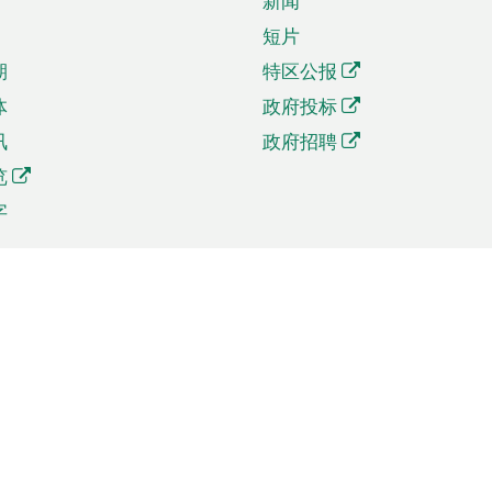
新闻
短片
期
特区公报
体
政府投标
讯
政府招聘
览
字
及贸易
相关连结
资
手机应用程序目录
贸会展
社交媒体目录
商机和服务
专题网站目录
讯
RSS订阅目录
权
表格下载