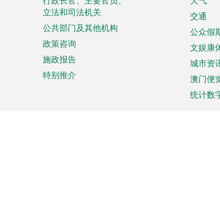
菜
行政长官、主要官员、
天气
立法和司法机关
单
交通
公共部门及其他机构
公众假
政策咨询
文娱康
施政报告
城市资
特别推介
澳门便
统计数
来澳旅游
商务
计划行程
贸易投
观光
澳门经
娱乐休闲
中小企
购物
市场资
节日盛事
知识产