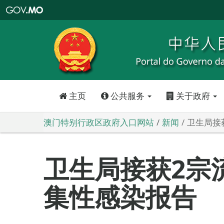
澳
门
特
别
行
政
区
政
府
入
口
网
站
主页
公共服务
关于政府
澳门特别行政区政府入口网站
新闻
卫生局接
卫生局接获2宗
集性感染报告