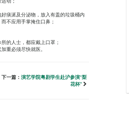
量运动；
包好痰涎及分泌物，放入有盖的垃圾桶内
，而不应用手掌掩住口鼻；
诊所的人士，都应戴上口罩；
状加重必须尽快就医。
下一篇：
演艺学院粤剧学生赴沪参演“梨
花杯”