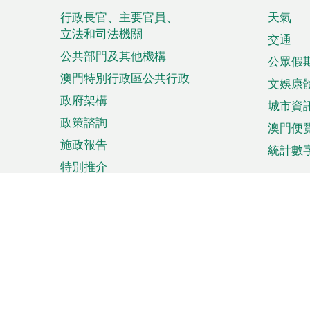
菜
行政長官、主要官員、
天氣
立法和司法機關
單
交通
公共部門及其他機構
公眾假
澳門特別行政區公共行政
文娛康
政府架構
城市資
政策諮詢
澳門便
施政報告
統計數
特別推介
來澳旅遊
商務
計劃行程
貿易投
觀光
澳門經
娛樂消閒
中小企
購物
市場資