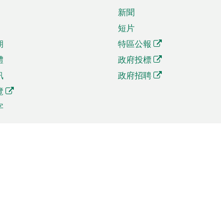
新聞
短片
期
特區公報
體
政府投標
訊
政府招聘
覽
字
及貿易
相關連結
資
手機應用程式目錄
貿會展
社交媒體目錄
商機和服務
專題網站目錄
訊
RSS訂閱目錄