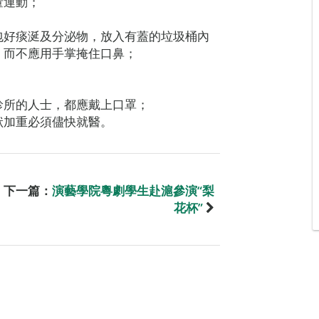
量運動；
包好痰涎及分泌物，放入有蓋的垃圾桶內
，而不應用手掌掩住口鼻；
診所的人士，都應戴上口罩；
狀加重必須儘快就醫。
下一篇：
演藝學院粵劇學生赴滬參演“梨
花杯”