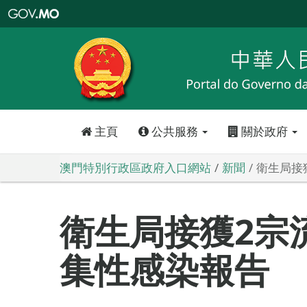
澳
門
特
別
行
政
區
政
府
入
口
網
站
主頁
公共服務
關於政府
澳門特別行政區政府入口網站
新聞
衛生局接
衛生局接獲2宗
集性感染報告