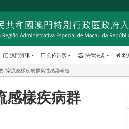
澳門資訊
公佈告示
法律法規
來
獲2宗流感樣疾病群集性感染報告
流感樣疾病群