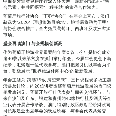
中葡萄牙业者更藉此行深入体验澳门最新的“旅游＋”融
合元素，并共同探索“一程多站”的旅游合作潜力。
葡萄牙旅行社协会（下称“协会”）在年会上宣布，澳门
获选为“2026年理想旅游目的地”。旅游局将乘势于明年
与协会联合推广，全力拓展葡萄牙、西班牙及欧洲客源
市场。
盛会再临澳门
与会规模创新高
作为葡萄牙旅游业界重要的年度会议，今年是协会成立
逾40载以来第六度在澳门举行年会。今届年会更创下新
纪录，汇聚逾千位代表参与。澳门把握良机以年会为平
台，积极展示 “世界旅游休闲中心”的最新发展。
年会主题为“跨越75载 展望未来”，三日议程设多场主题
演讲及讨论，约20位讲者围绕葡萄牙旅游发展的热门议
题发表锐见。葡萄牙旅行社代表参与商务交流环节，与
来自澳门及广东、福建和贵州约40家旅行社及酒店等企
业代表开展合作洽谈。澳门特别行政区政府经济财政司
司长戴建业出席年会的欢迎晚宴，与参会代表共聚交