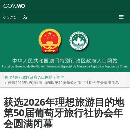
澳
门
特
32°C
别
行
政
区
政
府
入
口
网
站
澳门特别行政区政府入口网站
新闻
获选2026年理想旅游目的地 第50届葡萄牙旅行社协会年会圆满闭幕
获选2026年理想旅游目的地
第50届葡萄牙旅行社协会年
会圆满闭幕