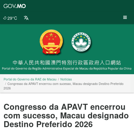
Portal
do
Governo
29°C
da
RAE
de
Macau
Portal do Governo da RAE de Macau
Notícias
Congresso da APAVT encerrou com sucesso, Macau designado Destino Preferido
2026
Congresso da APAVT encerrou
com sucesso, Macau designado
Destino Preferido 2026