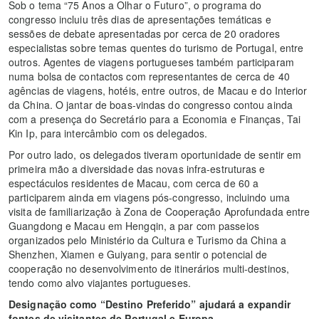
Sob o tema “75 Anos a Olhar o Futuro”, o programa do
congresso incluiu três dias de apresentações temáticas e
sessões de debate apresentadas por cerca de 20 oradores
especialistas sobre temas quentes do turismo de Portugal, entre
outros. Agentes de viagens portugueses também participaram
numa bolsa de contactos com representantes de cerca de 40
agências de viagens, hotéis, entre outros, de Macau e do Interior
da China. O jantar de boas-vindas do congresso contou ainda
com a presença do Secretário para a Economia e Finanças, Tai
Kin Ip, para intercâmbio com os delegados.
Por outro lado, os delegados tiveram oportunidade de sentir em
primeira mão a diversidade das novas infra-estruturas e
espectáculos residentes de Macau, com cerca de 60 a
participarem ainda em viagens pós-congresso, incluindo uma
visita de familiarização à Zona de Cooperação Aprofundada entre
Guangdong e Macau em Hengqin, a par com passeios
organizados pelo Ministério da Cultura e Turismo da China a
Shenzhen, Xiamen e Guiyang, para sentir o potencial de
cooperação no desenvolvimento de itinerários multi-destinos,
tendo como alvo viajantes portugueses.
Designação como “Destino Preferido” ajudará a expandir
fontes de visitantes de Portugal e Europa