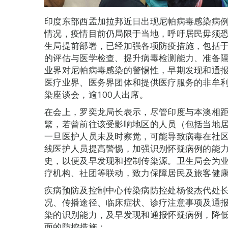
印度东部西孟加拉邦近日出现尼帕病毒感染病
情况，疫情目前仍局限于当地，呼吁居民毋须
生局提前部署，已经加强各项防疫措施，包括
的评估与医学检查、提升病毒检测能力、准备
业界对尼帕病毒感染的警惕性，早期发现和通报
医疗业界、医务界团体和提供医疗服务的非牟
染座谈会，逾100人出席。
在会上，罗奕龙局长表示，尽管印度与本澳相
繁，若曾前往该受影响地区的人员（包括当地
一旦医护人员未及时察觉，可能导致病毒在社
线医护人员提高警惕，加强识别怀疑病例的能
史，以便及早发现和控制传染源。卫生局会为
疗机构、社团等联动，致力保障居民及旅客健
疾病预防及控制中心传染病防控处杨俊杰代处
况、传播途径、临床症状、诊疗注意事项及通
染的识别能力，及早发现和通报怀疑病例，降
面的防控措施：