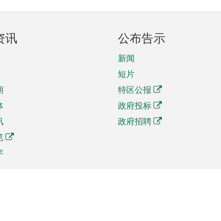
资讯
公布告示
新闻
短片
期
特区公报
体
政府投标
讯
政府招聘
览
字
及贸易
相关连结
资
手机应用程序目录
贸会展
社交媒体目录