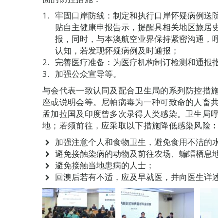
牢固口岸防线：制定和执行口岸怀疑病例送
贴自主健康申报告示，提醒具相关地区旅居
报，同时，与本澳航空业界保持紧密沟通，
认知，若发现怀疑病例及时通报；
完善医疗准备：为医疗机构制订检测和通报
加强公众宣导等。
与会代表一致认同及配合卫生局的系列防控措
座或说明会等。尼帕病毒为一种可致命的人畜共患
孟加拉国及印度曾多次录得人类感染。卫生局
地；若须前往，应采取以下措施降低感染风险
加强注意个人和食物卫生，避免食用不洁的
避免接触染病的动物及前往农场、蝙蝠栖息
避免接触当地患病的人士；
回澳后若有不适，应及早就医，并向医生详