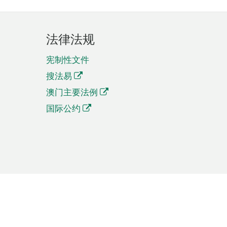
法律法规
宪制性文件
搜法易
澳门主要法例
国际公约