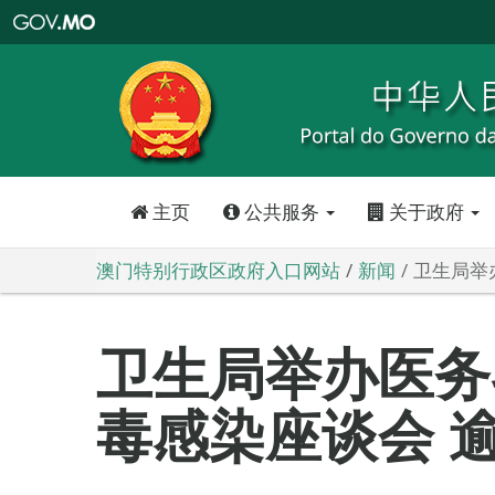
澳
门
特
别
行
政
区
政
府
入
口
网
站
主页
公共服务
关于政府
澳门特别行政区政府入口网站
新闻
卫生局举
卫生局举办医务
毒感染座谈会 逾