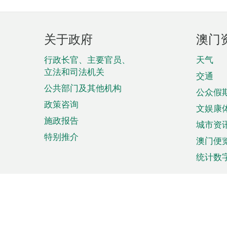
页
关于政府
澳门
脚
菜
行政长官、主要官员、
天气
立法和司法机关
单
交通
公共部门及其他机构
公众假
政策咨询
文娱康
施政报告
城市资
特别推介
澳门便
统计数
来澳旅游
商务
计划行程
贸易投
观光
澳门经