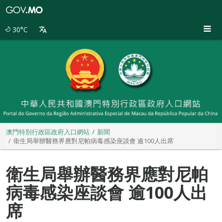
澳
門
特
30°C
別
行
政
區
政
府
入
口
網
站
澳門特別行政區政府入口網站
新聞
衛生局舉辦醫務界應對尼帕病毒感染座談會 逾100人出席
衛生局舉辦醫務界應對尼帕
病毒感染座談會 逾100人出
席