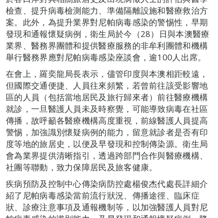
檢查、提升病毒檢測能力、準備隔離設施和醫療救治方
案。此外，為提升業界對尼帕病毒感染的警惕性，早期
發現和通報懷疑病例，衛生局於今（28）日與本澳醫療
業界、醫務界團體和提供醫療服務的非牟利團體和機構
舉行醫務界應對尼帕病毒感染座談會，逾100人出席。
在會上，羅奕龍局長表示，儘管印度與本澳相距較遠，
但國際交通便捷、人員往來頻繁，若曾前往該受影響地
區的人員（包括當地居民及旅行歸來者）前往醫療機構
就診，一旦醫護人員未及時察覺，可能導致病毒在社區
傳播，故呼籲各醫療機構高度重視，前線醫護人員提高
警惕，加強識別懷疑病例的能力，留意就診者是否有印
度等地的旅居史，以便及早發現和控制傳染源。衛生局
會為業界提供清晰指引，透過跨部門合作與醫療機構、
社團等聯動，致力保障居民及旅客健康。
疾病預防及控制中心傳染病防控處楊俊杰代處長詳細介
紹了尼帕病毒感染當前流行狀況、傳播途徑、臨床症
狀、診療注意事項及通報機制等，以加強醫護人員對尼