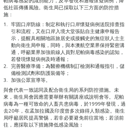
帕病毒感染的識別能力，及早發現和通報懷疑病例，降
低社區傳播風險。衛生局已採取以下三方面的防控措
施：
牢固口岸防線：制定和執行口岸懷疑病例送院排查指
引和流程，又在口岸入境大堂張貼自主健康申報告
示，提醒具相關地區旅居史或接觸史的無症狀人士主
動向衛生局申報，同時，與本澳航空業界保持緊密溝
通，呼籲業界加強前線人員對尼帕病毒感染的認知，
若發現懷疑病例及時通報；
完善醫療準備：為醫療機構制訂檢測和通報指引，儲
備檢測試劑和防護裝備等；
加強公眾宣導等。
與會代表一致認同及配合衛生局的系列防控措施。未
來，衛生局會因應需要舉辦有關講座或說明會等。尼帕
病毒為一種可致命的人畜共患病毒，於1999年發現，過
去20年，在孟加拉國及印度曾多次錄得人類感染。衛生
局呼籲居民提高警惕，若非必要避免前往當地；若須前
往，應採取以下措施降低感染風險︰