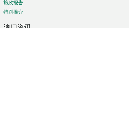
施政报告
特别推介
澳门资讯
天气
交通
公众假期
文娱康体
城市资讯
澳门便览
统计数字
公布告示
新闻