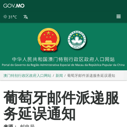
澳
门
特
31°C
别
行
政
区
政
府
入
口
网
站
澳门特别行政区政府入口网站
新闻
葡萄牙邮件派递服务延误通知
葡萄牙邮件派递服
务延误通知
来源：
邮电局