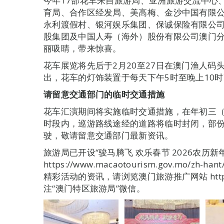
今年17部花车来自旅游局、亚洲旅游交流中心
育局、合作区经发局、美高梅、金沙中国有限
永利渡假村、银河娱乐集团、保诚保险有限公
股集团及中国人寿（海外）股份有限公司澳门
丽吸睛，带来惊喜。
花车展览将先后于2月20至27日在澳门渔人码
出，花车的灯饰装置于每天下午5时至晚上10
请留意交通部门的临时交通措施
花车汇演期间将实施临时交通措施，在年初三（2
时段内，巡游路线途经的道路将临时封闭，部
驶，敬请留意交通部门最新资讯。
旅游局已开设“骏马腾飞 欢乐春节 2026农历
https://www.macaotourism.gov.mo/zh-ha
精彩活动的资讯，请浏览澳门旅游推广网站 https://w
注“澳门特区旅游局”微信。