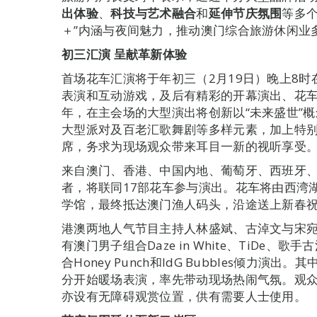
出体验
、
科技与艺术融合
和
延伸节庆氛围
等多
＋”内涵与夜间魅力，推动澳门综合旅游休闲业
初三汇演
呈献革新体验
首场花车汇演将于年初三（2月19日）晚上8
表演和互动游戏，及后有精彩的开幕演出、花
年，在主会场的大型演出将创新以“未来盛世”
大型派对及百老汇歌舞剧等多样元素，加上特
席，务求为现场观众带来耳目一新的视听享受
来自澳门、香港、中国内地、葡萄牙、西班牙、意
者，将联同17部花车参与演出。花车将由西湾
学馆，最终抵达澳门渔人码头，沿途送上新春
港澳两地人气节目主持人林盛斌、古淖文与宋
有澳门男子组合Daze in White、TiDe
合Honey Punch和IdG Bubbles倾力演
分开始暖场表演，率先带动现场热闹气氛。观众
亦设有无障碍观赏位置，供有需要人士使用。