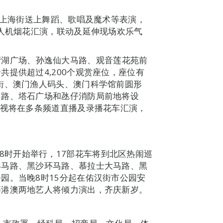
/上海街送上舞蹈、歌唱及魔术等表演，
无人机烟花汇演，联动及延伸现场欢乐气
湾湖广场、孙逸仙大马路、观音莲花苑前
提供超过4,200个观赏座位，座位有
街、澳门渔人码头、澳门科学馆前圆形
马路、塔石广场和氹仔消防局前地将设
电视将在多条频道直播及录播花车汇演，
上8时开始举行，17部花车将到北区热闹巡
形马路、黑沙环马路、慕拉士大马路、黑
园。当晚8时15分起在佑汉街市公园安
等港澳两地艺人将倾力演出，齐庆新岁。