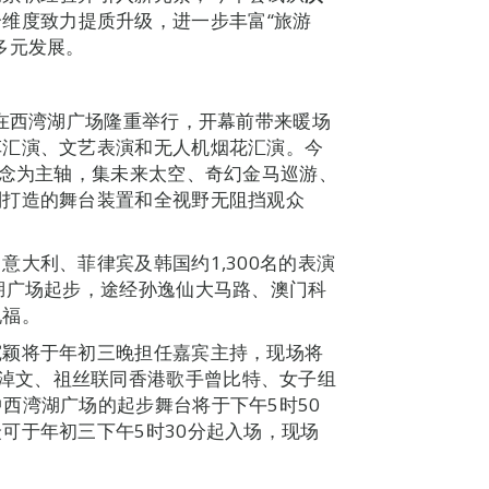
个维度致力提质升级，进一步丰富“旅游
多元发展。
时在西湾湖广场隆重举行，开幕前带来暖场
车汇演、文艺表演和无人机烟花汇演。今
概念为主轴，集未来太空、奇幻金马巡游、
别打造的舞台装置和全视野无阻挡观众
。
大利、菲律宾及韩国约1,300名的表演
湖广场起步，途经孙逸仙大马路、澳门科
祝福。
宛颖将于年初三晚担任嘉宾主持，现场将
、歌手古淖文、祖丝联同香港歌手曾比特、女子组
出。其中西湾湖广场的起步舞台将于下午5时50
可于年初三下午5时30分起入场，现场