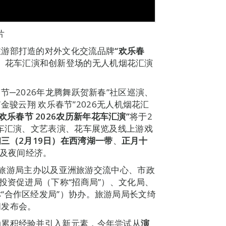
片
旅游部打造的对外文化交流品牌
“欢乐春
、花车汇演和创新登场的无人机烟花汇演
节─2026年龙腾舞跃贺新春”社区巡演、
“金骏云翔 欢乐春节”2026无人机烟花汇
欢乐春节
2026
农历新年花车汇演”
将于2
花车汇演、文艺表演、花车展览及线上游戏
初三
（
2
月
19
日）在西湾湖一带
、
正月十
及夜间经济。
”由旅游局主办以及亚洲旅游交流中心、市政
投资促进局（下称“招商局”）、文化局、
“合作区经发局”）协办。旅游局局长文绮
闻发布会。
动累积经验并引入新元素，今年尝试从
演