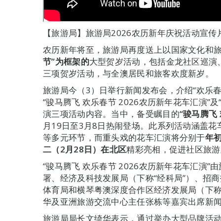
【旅游局】旅游局2026农历新年庆祝活动宣传
农历新年将至，旅游局再度送上以国家文化和
节”为框架的
大型贺岁活动，包括金龙社区巡演
三项贺岁活动，与全澳居民和旅客欢度新岁。
旅游局今（3）日举行新闻发布会，介绍“欢乐春
“骏马腾飞 欢乐春节 2026农历新年花车汇演”及
演三项活动内容。当中，备受瞩目的
“骏马腾飞
月19日至3月8日热闹登场。此系列活动涵盖
等多元环节，而重头戏的花车汇演将分别于
年
二（
2
月
28
日）在北区
精彩亮相，促进社区旅游
“骏马腾飞 欢乐春节 2026农历新年花车汇演
署、经济及科技发展局（下称“经科局”）、招商
体育局和横琴粤澳深度合作区经济发展局（下称
华及亚洲旅游交流中心主任张栋等嘉宾出席新
旅游局局长文绮华表示，通过举办大型品牌活