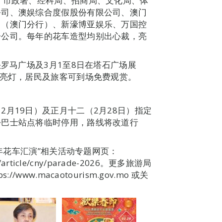
、市政署、经科局、招商局、文化局、体
公司、澳娱综合度假股份有限公司、澳门
司（澳门分行）、新濠博亚娱乐、万国控
分公司。每年的花车造型均别出心裁，亮
头罗马广场及3月1至8日在塔石广场展
时亮灯，居民及旅客可到场免费观赏。
月19日）及正月十二（2月28日）指定
份巴士站点将临时停用，路线将改道行
新年花车汇演”相关活动专题网页：
nt/article/cny/parade-2026。更多旅游局
ww.macaotourism.gov.mo 或关