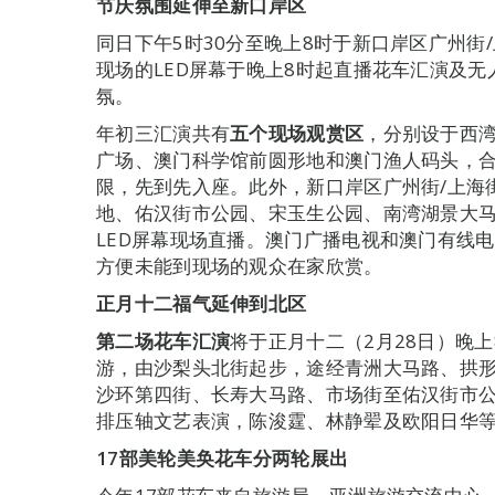
节庆氛围延伸至新口岸区
同日下午5时30分至晚上8时于新口岸区广州街
现场的LED屏幕于晚上8时起直播花车汇演及
氛。
年初三汇演共有
五个现场观赏区
，分别设于西
广场、澳门科学馆前圆形地和澳门渔人码头，合共
限，先到先入座。此外，新口岸区广州街/上海
地、佑汉街市公园、宋玉生公园、南湾湖景大
LED屏幕现场直播。澳门广播电视和澳门有线
方便未能到现场的观众在家欣赏。
正月十二福气延伸到北区
第二场花车汇演
将于正月十二（2月28日）晚
游，由沙梨头北街起步，途经青洲大马路、拱
沙环第四街、长寿大马路、市场街至佑汉街市公
排压轴文艺表演，陈浚霆、林静翚及欧阳日华
17
部
美轮美奂花车分两轮展出