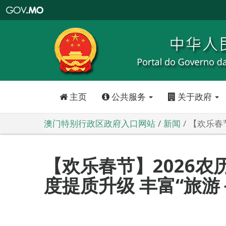
澳
门
特
别
行
政
区
政
府
入
口
网
站
主页
公共服务
关于政府
澳门特别行政区政府入口网站
新闻
【欢乐春
【欢乐春节】2026
度提质升级 丰富“旅游