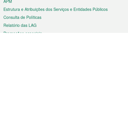
APM
Estrutura e Atribuições dos Serviços e Entidades Públicos
Consulta de Políticas
Relatório das LAG
Promoções especiais
Sobre a RAEM
Tempo
Transporte
Feriados
Cultura e lazer
Informação de Macau
Ficheiro sobre Macau
Estatísticas
Anúncios