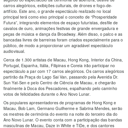
carros alegóricos, exibições culturais, de drones e fogo-de-
artifício. Este ano, o grande espectáculo realizado no local
principal terá como eixo principal o conceito de “Prosperidade
Futura”, integrando elementos de espaço futuristas, desfile de
cavalos de ouro, animações festivas de grande envergadura e
peças de música e dança da Broadway. Além disso, o palco e as
bancadas livres de barreiras foram criados especialmente para o
público, de modo a proporcionar um agradável espectáculo
audiovisual.
Cerca de 1.300 artistas de Macau, Hong Kong, Interior da China,
Portugal, Espanha, Itália, Filipinas e Coreia irão participar no
espectáculo a par com 17 carros alegóricos. Os carros alegóricos
partirão da Praça do Lago Sai Van, passando pela Avenida Dr.
Sun Yat-Sen e pelo Centro de Ciência de Macau, e chegarão
finalmente à Doca dos Pescadores, espalhando pelo caminho
votos de felicidades durante o Ano Novo Lunar.
Os populares apresentadores de programas de Hong Kong e
Macau, Bob Lam, Germano Guilherme e Sabrina Mendes, serão
os mestres de cerimónia do evento na noite do terceiro dia do
Ano Novo Lunar. O evento conta com a participação das bandas
masculinas de Macau, Daze in White e TiDe, e dos cantores