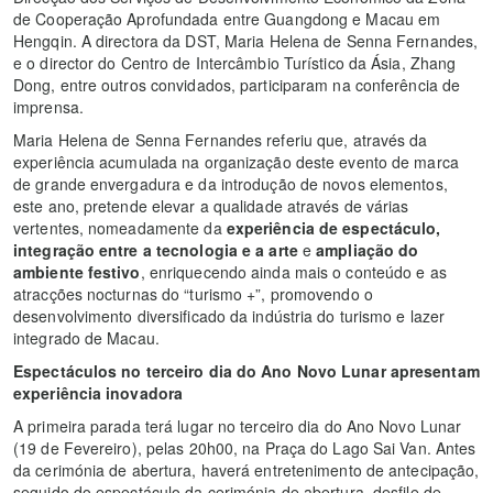
de Cooperação Aprofundada entre Guangdong e Macau em
Hengqin. A directora da DST, Maria Helena de Senna Fernandes,
e o director do Centro de Intercâmbio Turístico da Ásia, Zhang
Dong, entre outros convidados, participaram na conferência de
imprensa.
Maria Helena de Senna Fernandes referiu que, através da
experiência acumulada na organização deste evento de marca
de grande envergadura e da introdução de novos elementos,
este ano, pretende elevar a qualidade através de várias
vertentes, nomeadamente da
experiência de espectáculo,
integração entre a tecnologia e a arte
e
ampliação do
ambiente festivo
, enriquecendo ainda mais o conteúdo e as
atracções nocturnas do “turismo +”, promovendo o
desenvolvimento diversificado da indústria do turismo e lazer
integrado de Macau.
Espectáculos no terceiro dia do Ano Novo Lunar apresentam
experiência inovadora
A primeira parada terá lugar no terceiro dia do Ano Novo Lunar
(19 de Fevereiro), pelas 20h00, na Praça do Lago Sai Van. Antes
da cerimónia de abertura, haverá entretenimento de antecipação,
seguido do espectáculo da cerimónia de abertura, desfile de