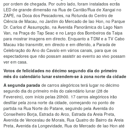
por ordem de chegada. Por outro lado, foram instalados ecrãs
LED de grande dimensão na Rua de Cantão/Rua de Xangai no
ZAPE, na Doca dos Pescadores, na Rotunda do Centro de
Ciência de Macau, no Jardim do Mercado de Iao Hon, no Parque
Dr. Carlos d' Assumpção, na Avenida Panorâmica do Lago Nam
Van, na Praça do Tap Seac e no Largo dos Bombeiros da Taipa
para mostrar imagens em directo. Enquanto a TDM e a TV Cabo
Macau irão transmitir, em directo e em diferido, a Parada de
Celebração do Ano do Cavalo em vários canais, para que os
espectadores que não possam assistir ao evento ao vivo possam
ver em casa.
Votos de felicidades no décimo segundo dia do primeiro
mês do calendário lunar estendem-se à zona norte da cidade
A segunda parada
de carros alegóricos terá lugar no décimo
segundo dia do primeiro mês do calendário lunar (28 de
Fevereiro), com início pelas 20h00. 17 carros alegóricos irão
desfilar pela zona norte da cidade, começando no ponto de
partida na Rua Norte do Patane, seguindo pela Avenida do
Conselheiro Borja, Estrada do Arco, Estrada da Areia Preta,
Avenida de Venceslau de Morais, Rua Quatro do Bairro da Areia
Preta, Avenida da Longevidade, Rua do Mercado de Iao Hon até