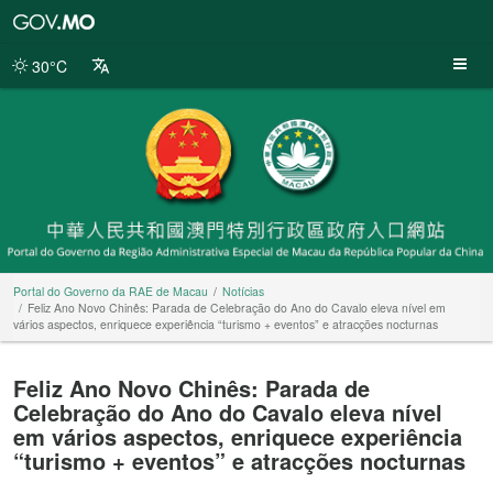
Portal
do
Governo
30°C
da
RAE
de
Macau
Portal do Governo da RAE de Macau
Notícias
Feliz Ano Novo Chinês: Parada de Celebração do Ano do Cavalo eleva nível em
vários aspectos, enriquece experiência “turismo + eventos” e atracções nocturnas
Feliz Ano Novo Chinês: Parada de
Celebração do Ano do Cavalo eleva nível
em vários aspectos, enriquece experiência
“turismo + eventos” e atracções nocturnas