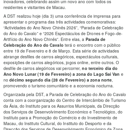
inovadores, celebrando assim um novo ano com todos os
residentes e visitantes de Macau.
A DST realizou hoje (dia 3) uma conferência de imprensa para
apresentar o programa das três actividades comemorativas:
“Actividades do Ano Novo Chinês 2026”, “Parada de Celebração
do Ano do Cavalo” e “2026 Espectáculos de Drones e Fogo-de-
Artifício do Ano Novo Chinês”. Entre elas, a
Parada de
Celebração do Ano do Cavalo
terá o encontro com o público
entre 19 de Fevereiro e 8 de Março. Esta série de actividades
abrange desfiles de carros alegóricos, espectáculos culturais,
exposições de carros alegóricos, jogos online, entre outros. O
desfile de carros alegóricos vai percorrer,
no terceiro dia do
Ano Novo Lunar (19 de Fevereiro) a zona do Lago Sai Van
e
no
décimo segundo dia (28 de Fevereiro) a zona norte
,
promovendo o turismo comunitário e a economia nocturna.
Organizada pela DST, a Parada de Celebração do Ano do Cavalo
conta com a coorganização do Centro de Intercâmbio de Turismo
da Ásia, do Instituto para os Assuntos Municipais, da Direcção
dos Serviços de Desenvolvimento Económico e Tecnológico, do
Instituto para a Promoção do Comércio e do Investimento de
Macau, do Instituto Cultural, do Instituto do Desporto e da
Direcção dos Serviços de Desenvolvimento Económico da Zona