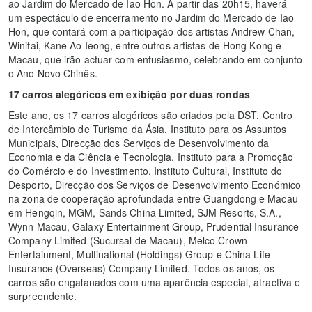
ao Jardim do Mercado de Iao Hon. A partir das 20h15, haverá
um espectáculo de encerramento no Jardim do Mercado de Iao
Hon, que contará com a participação dos artistas Andrew Chan,
Winifai, Kane Ao Ieong, entre outros artistas de Hong Kong e
Macau, que irão actuar com entusiasmo, celebrando em conjunto
o Ano Novo Chinês.
17 carros alegóricos em exibição por duas rondas
Este ano, os 17 carros alegóricos são criados pela DST, Centro
de Intercâmbio de Turismo da Ásia, Instituto para os Assuntos
Municipais, Direcção dos Serviços de Desenvolvimento da
Economia e da Ciência e Tecnologia, Instituto para a Promoção
do Comércio e do Investimento, Instituto Cultural, Instituto do
Desporto, Direcção dos Serviços de Desenvolvimento Económico
na zona de cooperação aprofundada entre Guangdong e Macau
em Hengqin, MGM, Sands China Limited, SJM Resorts, S.A.,
Wynn Macau, Galaxy Entertainment Group, Prudential Insurance
Company Limited (Sucursal de Macau), Melco Crown
Entertainment, Multinational (Holdings) Group e China Life
Insurance (Overseas) Company Limited. Todos os anos, os
carros são engalanados com uma aparência especial, atractiva e
surpreendente.