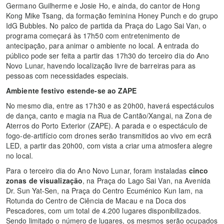
Germano Guilherme e Josie Ho, e ainda, do cantor de Hong
Kong Mike Tsang, da formação feminina Honey Punch e do grupo
IdG Bubbles. No palco de partida da Praça do Lago Sai Van, o
programa começará às 17h50 com entretenimento de
antecipação, para animar o ambiente no local. A entrada do
público pode ser feita a partir das 17h30 do terceiro dia do Ano
Novo Lunar, havendo localização livre de barreiras para as
pessoas com necessidades especiais.
Ambiente festivo estende-se ao ZAPE
No mesmo dia, entre as 17h30 e as 20h00, haverá espectáculos
de dança, canto e magia na Rua de Cantão/Xangai, na Zona de
Aterros do Porto Exterior (ZAPE). A parada e o espectáculo de
fogo-de-artifício com drones serão transmitidos ao vivo em ecrã
LED, a partir das 20h00, com vista a criar uma atmosfera alegre
no local.
Para o terceiro dia do Ano Novo Lunar, foram instaladas
cinco
zonas de visualização
, na Praça do Lago Sai Van, na Avenida
Dr. Sun Yat-Sen, na Praça do Centro Ecuménico Kun Iam, na
Rotunda do Centro de Ciência de Macau e na Doca dos
Pescadores, com um total de 4.200 lugares disponibilizados.
Sendo limitado o número de lugares, os mesmos serão ocupados