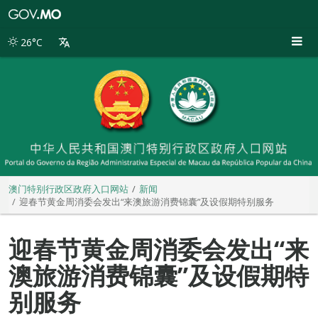
澳
门
特
26°C
别
行
政
区
政
府
入
口
网
站
澳门特别行政区政府入口网站
新闻
迎春节黄金周消委会发出“来澳旅游消费锦囊”及设假期特别服务
迎春节黄金周消委会发出“来
澳旅游消费锦囊”及设假期特
别服务