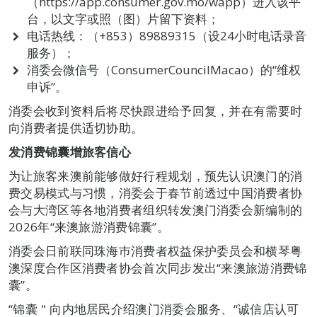
（https://app.consumer.gov.mo/wapp）进入该平
台，以文字或照（图）片留下资料；
电话热线：（+853）89889315（设24小时电话录音
服务）；
消委会微信号（ConsumerCouncilMacao）的“维权
申诉”。
消委会收到资料后将尽快跟进给予回复，并在有需要时
向消费者提供适切协助。
发消费锦囊增旅客信心
为让旅客来澳前能够做好行程规划，预先认识澳门的消
费交易模式与习惯，消委会于春节前透过中国消费者协
会与大湾区等各地消费者组织转发澳门消委会新编制的
2026年“来澳旅游消费锦囊”。
消委会日前联同珠海巿消费者权益保护委员会和横琴粤
澳深度合作区消费者协会首次同步发出“来澳旅游消费锦
囊”。
“锦囊＂向内地居民介绍澳门消委会服务、“诚信店认可