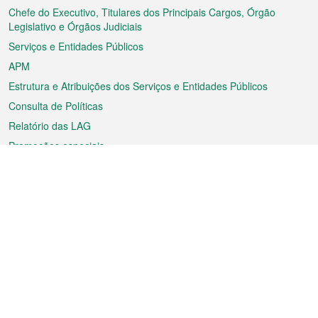
rodapé
Chefe do Executivo, Titulares dos Principais Cargos, Órgão
Legislativo e Órgãos Judiciais
Serviços e Entidades Públicos
APM
Estrutura e Atribuições dos Serviços e Entidades Públicos
Consulta de Políticas
Relatório das LAG
Promoções especiais
Sobre a RAEM
Tempo
Transporte
Feriados
Cultura e lazer
Informação de Macau
Ficheiro sobre Macau