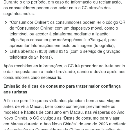
Durante o dito período, em caso de informação ou reclamação,
os consumidores podem contactar com o CC através dos
seguintes meios:
“Consumidor Online”: os consumidores podem ler o código QR
de “Consumidor Online” com um dispositivo móvel, como o
telemóvel, ou aceder à plataforma mediante a ligação:
https://app.consumer.gov.mo/wapp/cconline?lang=pt, para
apresentar informações em texto ou imagem (fotografia);
Linha aberta: (+853) 8988 9315 (com o serviço de gravação
telefónica de 24 horas).
Após recebidas as informações, o CC irá proceder ao tratamento
e dar resposta com a maior brevidade, dando o devido apoio aos
consumidores caso necessário.
Emissão de dicas de consumo para trazer maior confiança
aos turistas
A fim de permitir que os visitantes planeiem bem a sua viagem
antes de vir a Macau, bem como conheçam previamente os
modelos e hábitos de consumo em Macau, nas vésperas do Ano
Novo Chinês, o CC divulgou as “Dicas de consumo para viajar
em Macau durante o Ano Novo Chinês” do ano de 2026 mediante
a Associação de Consumidores da China e as organizações de