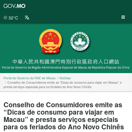
Portal
do
Governo
32°C
da
RAE
de
Macau
Portal do Governo da RAE de Macau
Notícias
Conselho de Consumidores emite as “Dicas de consumo para viajar em Macau” e
presta serviços especiais para os feriados do Ano Novo Chinês
Conselho de Consumidores emite as
“Dicas de consumo para viajar em
Macau” e presta serviços especiais
para os feriados do Ano Novo Chinês