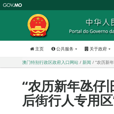
澳
门
特
别
行
政
区
政
府
入
口
网
站
主页
公共服务
关于政府
澳门特别行政区政府入口网站
新闻
“农历新
“农历新年氹仔
后街行人专用区