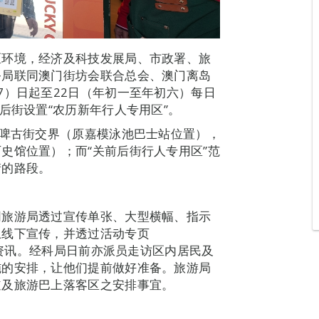
区环境，经济及科技发展局、市政署、旅
务局联同澳门街坊会联合总会、澳门离岛
7）日起至22日（年初一至年初六）每日
后街设置“农历新年行人专用区”。
素啤古街交界（原嘉模泳池巴士站位置），
史馆位置）；而“关前后街行人专用区”范
街的路段。
同旅游局透过宣传单张、大型横幅、指示
上线下宣传，并透过活动专页
t）发放最新资讯。经科局日前亦派员走访区内居民及
施的安排，让他们提前做好准备。旅游局
道及旅游巴上落客区之安排事宜。