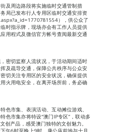
后街及周边路段将实施临时交通管制措
事务局已发布行人专用区临时交通安排资
age.aspx?a_id=1770781554），供公众了
置临时指示牌，现场亦会有工作人员提供
机应用程式及微信官方帐号查阅最新交通
施，密切监察人流状况，于活动期间适时
指挥及疏导交通，保障公共秩序与公众安
，密切关注专用区的安全状况，确保提供
意用火用电安全，在离开场所前，务必确
。
年特色市集、表演活动、互动摊位游戏、
色市集亦将特设“澳门IP专区”，联动多
的文创产品，感受澳门独特的文创魅力。
天下午6时至晚上9时，康公庙前地与十月