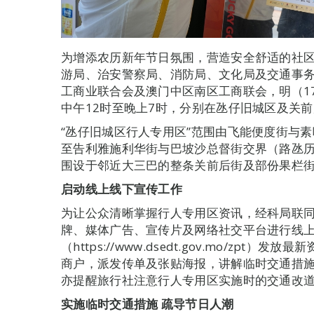
为增添农历新年节日氛围，营造安全舒适的社
游局、治安警察局、消防局、文化局及交通事
工商业联合会及澳门中区南区工商联会，明（1
中午12时至晚上7时，分别在氹仔旧城区及关前
“氹仔旧城区行人专用区”范围由飞能便度街与
至告利雅施利华街与巴坡沙总督街交界（路氹历
围设于邻近大三巴的整条关前后街及部份果栏
启动线上线下宣传工作
为让公众清晰掌握行人专用区资讯，经科局联
牌、媒体广告、宣传片及网络社交平台进行线
（https://www.dsedt.gov.mo/zp
商户，派发传单及张贴海报，讲解临时交通措
亦提醒旅行社注意行人专用区实施时的交通改
实施临时交通措施
疏导节日人潮