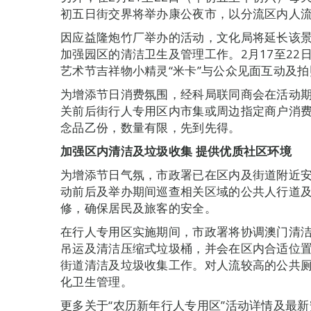
初五日街交界将举办康公夜市，以分流区内人
因应益隆炮竹厂举办的活动，文化局将延长该景
加强园区的清洁卫生及管理工作。2月17至22
艺术节吉祥物小精灵“米卡”与公众见面互动及
为增添节日消费氛围，经科局联同商会在活动
关前后街行人专用区内市集或周边指定商户消费
念品乙份，数量有限，先到先得。
加强区内清洁及垃圾收集
提供优质社区环境
为增添节日气氛，市政署已在区内及街道附近
动前后及举办期间巡查相关区域的公共人行道
修，确保居民及旅客的安全。
在行人专用区实施期间，市政署将协调澳门清
吊运及清洁压缩式垃圾桶，并会在区内合适位
街道清洁及垃圾收集工作。对人流较高的公共
化卫生管理。
更多关于“农历新年行人专用区”活动详情及最