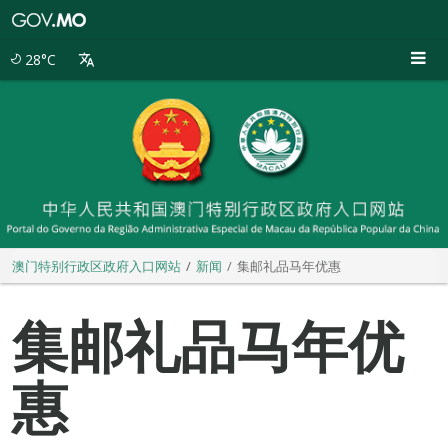
澳
门
特
28°C
别
行
政
区
政
府
入
口
网
站
澳门特别行政区政府入口网站
新闻
集邮礼品马年优惠
集邮礼品马年优
惠