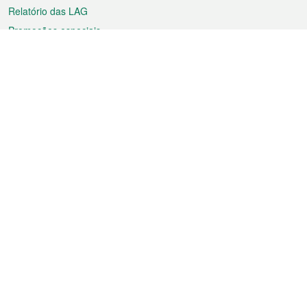
Relatório das LAG
Promoções especiais
Sobre a RAEM
Tempo
Transporte
Feriados
Cultura e lazer
Informação de Macau
Ficheiro sobre Macau
Estatísticas
Anúncios
Notícias
Vídeos