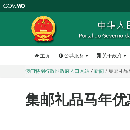
澳
门
特
别
行
政
区
政
府
入
口
网
站
主页
公共服务
关于政府
澳门特别行政区政府入口网站
新闻
集邮礼品
集邮礼品马年优