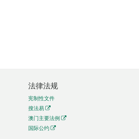
法律法规
宪制性文件
搜法易
澳门主要法例
国际公约