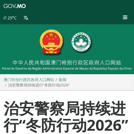
澳
门
特
29°C
别
行
政
区
政
府
入
口
网
站
澳门特别行政区政府入口网站
新闻
治安警察局持续进行“冬防行动2026”
治安警察局持续进
行“冬防行动2026”