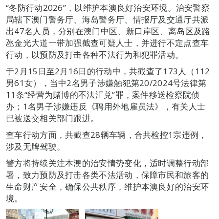
“冬防行动2026”，以维护本澳良好治安环境。治安警察
局辖下澳门警务厅、海岛警务厅、情报厅及交通厅共派
出47名人员，分别在澳门中区、新口岸区、离岛区及路
氹金光大道一带加强截查可疑人士，并进行不定点查车
行动，以预防及打击各种不法行为和犯罪活动。
于2月15日至2月16日的行动中，共截查了173人（112
男61女），当中2名男子涉嫌触犯第20/2024号法律第
11条“经营为赌博的不法汇兑”罪，案件移送检察院侦
办；1名男子涉嫌违反《聘用外地雇员法》，有关人士
已被送交相关部门跟进。
查车行动方面，共截查28辆车辆，合共检控1宗违例，
涉及无牌驾驶。
警方将持续关注本澳的治安情势变化，适时调整行动部
署，致力预防及打击各类不法活动，保障市民和旅客的
生命财产安全，确保公共秩序，维护本澳良好的治安环
境。