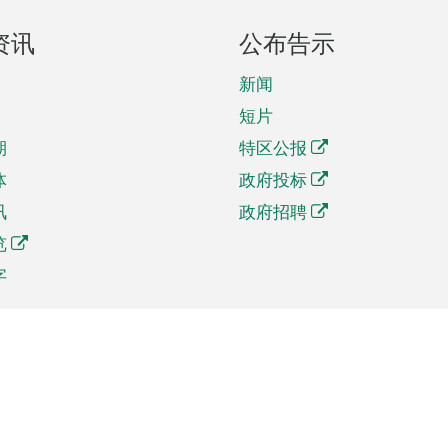
资讯
公布告示
新闻
短片
期
特区公报
体
政府投标
讯
政府招聘
览
字
及贸易
相关连结
资
手机应用程序目录
贸会展
社交媒体目录
商机和服务
专题网站目录