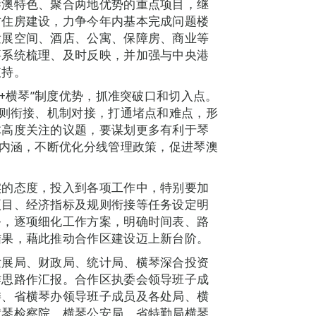
琴澳特色、聚合两地优势的重点项目，继
才住房建设，力争今年内基本完成问题楼
发展空间、酒店、公寓、保障房、商业等
要系统梳理、及时反映，并加强与中央港
支持。
门+横琴”制度优势，抓准突破口和切入点。
规则衔接、机制对接，打通堵点和难点，形
体高度关注的议题，要谋划更多有利于琴
”内涵，不断优化分线管理政策，促进琴澳
实的态度，投入到各项工作中，特别要加
项目、经济指标及规则衔接等任务设定明
务，逐项细化工作方案，明确时间表、路
结果，藉此推动合作区建设迈上新台阶。
发展局、财政局、统计局、横琴深合投资
作思路作汇报。合作区执委会领导班子成
委、省横琴办领导班子成员及各处局、横
横琴检察院、横琴公安局、省特勤局横琴