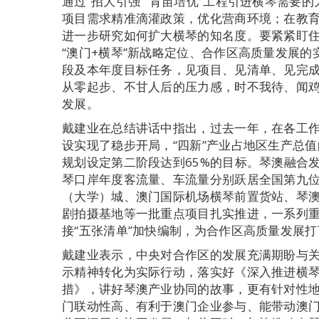
通过“招大引强”“育苗培优”工程引进横琴需要
项目需求精准滴灌政策，优化营商环境；在教
进一步研究如何扩大横琴的知名度。要紧紧盯住
“澳门+横琴”新战略定位、合作区高质量发展
段及本年度目标任务，见项目、见清单、见完
从零起步、不甘人后的压力感，时不我待、闻
发展。
戴建业在总结讲话中指出，过去一年，在各工
设实现了稳步开局，“四新”产业占地区生产总值
规划设定第二阶段达到65%的目标。琴澳融合
琴口岸年度客流量、车流量分别跃居全国第九
（大学）城、澳门国际机场横琴前置货站、琴
剧拍摄基地等一批重点项目扎实推进，一系列
接“五张清单”加快编制，为合作区高质量发展
戴建业表示，中央对合作区的发展充满期盼与关
示精神转化为实际行动，落实好《深入推进横
措》，讲好琴澳产业协同的故事，更有针对性
门联动性高、有利于澳门企业参与、能带动澳