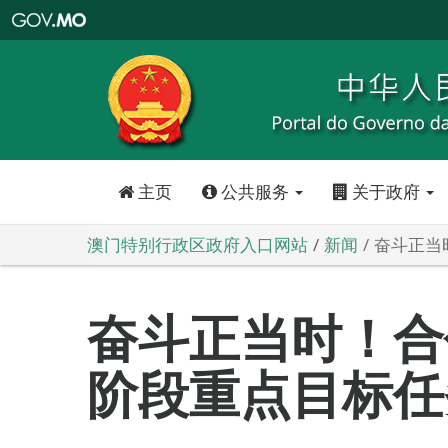
澳
门
特
别
行
政
区
政
府
入
口
网
站
主页
公共服务
关于政府
澳门特别行政区政府入口网站
新闻
奋斗正当
奋斗正当时！合
阶段重点目标任