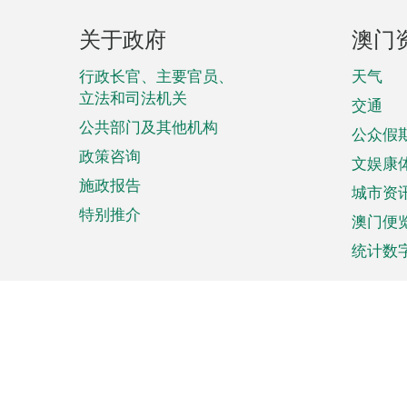
页
关于政府
澳门
脚
菜
行政长官、主要官员、
天气
立法和司法机关
单
交通
公共部门及其他机构
公众假
政策咨询
文娱康
施政报告
城市资
特别推介
澳门便
统计数
来澳旅游
商务
计划行程
贸易投
观光
澳门经
娱乐休闲
中小企