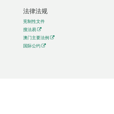
法律法规
宪制性文件
搜法易
澳门主要法例
国际公约