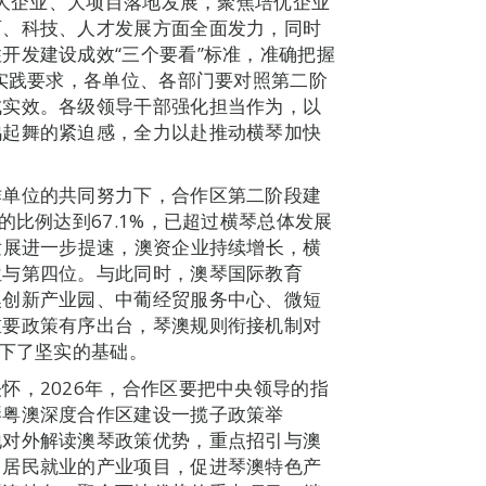
的大企业、大项目落地发展，聚焦培优企业
育、科技、人才发展方面全面发力，同时
开发建设成效“三个要看”标准，准确把握
的实践要求，各单位、各部门要对照第二阶
成实效。各级领导干部强化担当作为，以
鸡起舞的紧迫感，全力以赴推动横琴加快
作单位的共同努力下，合作区第二阶段建
的比例达到67.1%，已超过横琴总体发展
发展进一步提速，澳资企业持续增长，横
位与第四位。与此同时，澳琴国际教育
澳创新产业园、中葡经贸服务中心、微短
重要政策有序出台，琴澳规则衔接机制对
打下了坚实的基础。
怀，2026年，合作区要把中央领导的指
琴粤澳深度合作区建设一揽子政策举
地对外解读澳琴政策优势，重点招引与澳
门居民就业的产业项目，促进琴澳特色产