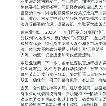
业更深层次协同发展。与此同时，加快推动有
续稳妥推进闲置楼宇、问题楼盘的收储以及人
盘整治工作，因地制宜将载体分类打造为产业
多元业态。对发展中遇到的问题与政策需求，
澳办等部委的沟通，凝聚共识，争取更大政策
戴建业指出，2026年，合作区要充分发挥“澳
要找到“内地限制、澳门允许”的突破口，通过
成独有优势。特别是围绕澳人澳企和各市场主
澳一体化发展的政策举措，持续丰富“五张清单
人流、物流、资金流更加高效便捷流动。
戴建业强调，下一步，各单位要以更加积极务
快组建重点目标任务攻坚行动指挥部，对重点
确的节点进度与责任分工。要对照重点目标任
线图，确保每一项工作都有抓手、有进度、有
当天，合作区法律事务局、经济发展局、金融
有限公司代表围绕自身业务职能和下一阶段工
员及执委会各局副处长以上领导，省委横琴工
琴纪检监察工委副处级以上领导，横琴法院、