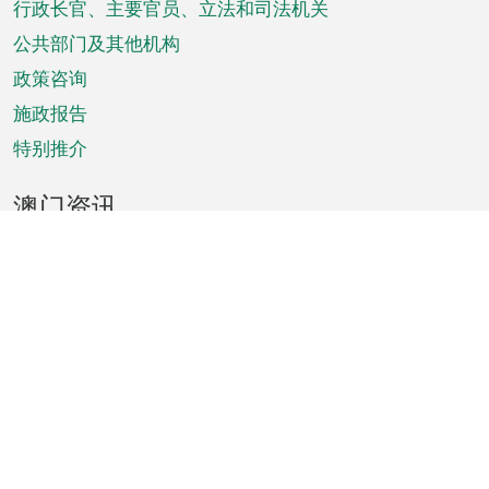
菜
行政长官、主要官员、立法和司法机关
单
公共部门及其他机构
政策咨询
施政报告
特别推介
澳门资讯
天气
交通
公众假期
文娱康体
城市资讯
澳门便览
统计数字