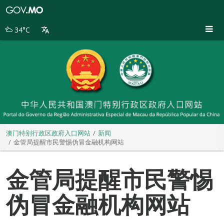
澳
门
特
34°C
别
行
政
区
政
府
入
口
网
站
澳门特别行政区政府入口网站
新闻
金管局提醒市民警惕伪冒金融机构网站
金管局提醒市民警惕
伪冒金融机构网站