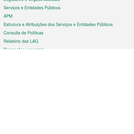
Serviços e Entidades Públicos
APM
Estrutura e Atribuições dos Serviços e Entidades Públicos
Consulta de Políticas
Relatório das LAG
Promoções especiais
Sobre a RAEM
Tempo
Transporte
Feriados
Cultura e lazer
Informação de Macau
Ficheiro sobre Macau
Estatísticas