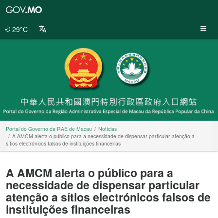
Portal
do
Governo
29°C
da
RAE
de
Macau
Portal do Governo da RAE de Macau
Notícias
A AMCM alerta o público para a necessidade de dispensar particular atenção a
sítios electrónicos falsos de instituições financeiras
A AMCM alerta o público para a
necessidade de dispensar particular
atenção a sítios electrónicos falsos de
instituições financeiras