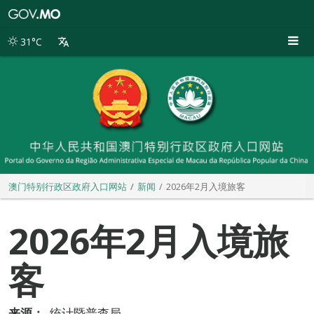
澳
门
特
31°C
别
行
政
区
政
府
入
口
网
站
澳门特别行政区政府入口网站
新闻
2026年2月入境旅客
2026年2月入境旅
客
来源：
统计暨普查局