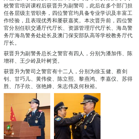
校警官培训课程后获晋升为副警司，此后在多个部门担
任各层级主管职务，四位警官均具备专业学识及丰富工
作经验，且表现优秀和屡获嘉奖。本次晋升前，四位警
官分别任职交通厅代厅长、资源管理厅代厅长、海岛警
务厅海岛警务处处长及澳门保安部队高等学校教务厅代
厅长。
获晋升为副警务总长之警官有四人，分别为潘加伟、陈
增祥、王少岭及叶树贤。
获晋升为警司之警官有十二人，分别为徐玉健、蔡剑
钊、甘巧儿、黄伟俊、陈立熙、黎燕鸿、李嘉仪、苏得
胜、邝子欣、张艳婵、朱志伟及何秋裕。