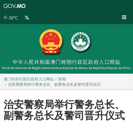
澳
门
特
26°C
别
行
政
区
政
府
入
口
网
站
澳门特别行政区政府入口网站
新闻
治安警察局举行警务总长、副警务总长及警司晋升仪式
治安警察局举行警务总长、
副警务总长及警司晋升仪式