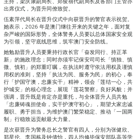
主持，梁庆康副局长、郑俊禧代副局长及各部门主管亦
出席仪式，为晋升同僚致贺。
伍素萍代局长在晋升仪式中向获晋升的警官表示祝贺。
她表示，2026 年是澳门继往开来的关键之年，面对复
杂严峻的国际形势，全体警务人员要以总体国家安全观
为引领，坚守底线思维，筑牢澳门安全防线。
她勉励晋升人员要秉持行政长官「奋发同行、持正革
新」的施政理念；同时亦须牢记保安司司长「慎独、慎
微、慎初」的郑重叮嘱，在执法时遵守依法用权及谨慎
用权的准则，坚持「执法为民、服务为民」的初心，奉
行「护国守澳，忠廉实干」精神，领会「莲结一心，共
护城安」的核心理念，展现「莲花警察」良好风貌；并
强调，晋升既是肯定亦是重托，与全体晋升人员共勉
「忠廉铸魂担使命，实干护澳守初心」，期望大家忠诚
履职、勇于担当，为维护澳门繁荣稳定、推动「一国两
制」行稳致远贡献最大力量。
是次获晋升为警务总长之警官有四人，分别为张健欣、
郑星伦、李国栋及钟倩怡，四人均修毕保安部队高等学