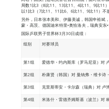
局数1比3（8比11、13比11、4比11、9比
以1比3（7比11、11比6、6比11、9比11
另外，日本张本美和、伊藤美诚，韩国申裕斌，
蒙・高茨、德国迪米特里•奥恰洛夫，瑞典安东
国际乒联男子世界杯3月30日成绩：
组别
对赛球员
第1组
爱德华・约内斯库（罗马尼亚）对 
第2组
朴康贤（韩国）对 曼纳弗・维卡诗
第3组
克里斯蒂安・卡尔森（瑞典）对 卢
第4组
米洛什・雷德齐姆斯基（波兰）对 