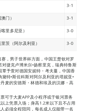
）
3-1
国澳门）
3-1
新喀里多尼亚）
3-0
莫里茨（阿尔及利亚）
3-0
组赛，男子世界杯方面，中国王楚钦对罗
诺对捷克卢博米尔•扬察里克，瑞典特鲁斯
国覃予萱对德国安妮特・考夫蔓，中国香
纳黛特•斯佐科斯对阿尔及利亚的塔妮亚•
对丹麦的安德斯・林德和埃及的汉娜・高
票可于大麦APP及小程序或于银河票务
或以上凭票入场；身高1.2米以下且不占用
成人必须全程陪同，每名成人仅能带一名