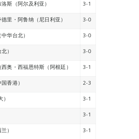
布洛斯（阿尔及利亚）
3-1
夸德里・阿鲁纳（尼日利亚）
3-0
（中华台北）
3-0
台北）
3-0
拉西奥・西福恩特斯（阿根廷）
3-1
中国香港）
2-3
大）
3-1
）
3-1
西兰）
3-1