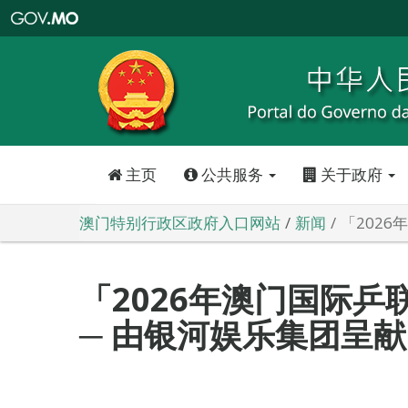
澳
门
特
别
行
政
区
政
府
入
口
网
站
主页
公共服务
关于政府
澳门特别行政区政府入口网站
新闻
「202
「2026年澳门国际
─ 由银河娱乐集团呈