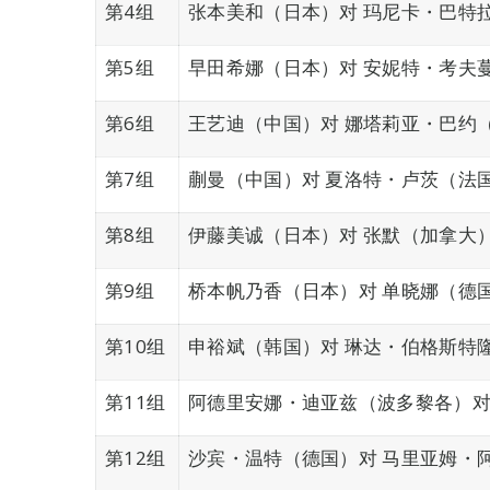
第4组
张本美和（日本）对 玛尼卡・巴特
第5组
早田希娜（日本）对 安妮特・考夫
第6组
王艺迪（中国）对 娜塔莉亚・巴约
第7组
蒯曼（中国）对 夏洛特・卢茨（法
第8组
伊藤美诚（日本）对 张默（加拿大
第9组
桥本帆乃香（日本）对 单晓娜（德
第10组
申裕斌（韩国）对 琳达・伯格斯特
第11组
阿德里安娜・迪亚兹（波多黎各）对
第12组
沙宾・温特（德国）对 马里亚姆・