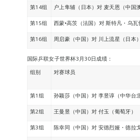
第14组
户上隼辅（日本）对 麦天恩（中国
第15组
西蒙•高茨（法国）对 斯特凡・乌
第16组
周启豪（中国）对 川上流星（日本
国际乒联女子世界杯3月30日成绩：
组别
对赛球员
第1组
孙颖莎（中国）对 李昱谆（中华台
第2组
王曼昱（中国）对 付玉（葡萄牙）
第3组
陈幸同（中国）对 安德烈娅・德拉