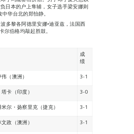
11）负日本的户上隼辅，女子选手梁安娜则
）不敌中华台北的郑怡静。
波多黎各阿德里安娜•迪亚兹，法国西
•卡尔伯格均敲起胜鼓。
成
绩
卢伟（澳洲）
3-1
・塔卡（印度）
3-0
博米尔・扬察里克（捷克）
3-1
林文政（澳洲）
3-1