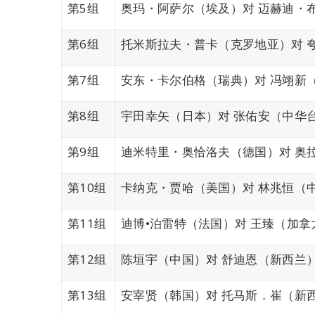
第5组
奥玛・阿萨尔（埃及）对 迈赫迪・
第6组
托米斯拉夫・普卡（克罗地亚）对 
第7组
安东・卡尔伯格（瑞典）对 冯翊新
第8组
宇田幸矢（日本）对 张佑安（中华
第9组
迪米特里・奥恰洛夫（德国）对 奥
第10组
卡纳克・贾哈（美国）对 林兆恒（
第11组
迪博•泊雷特（法国）对 王臻（加拿
第12组
陈垣宇（中国）对 舒迪恩（新西兰
第13组
安宰贤（韩国）对 托马斯．崔（新