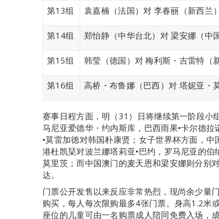
第13组
袁嘉楠（法国）对 李春丽（新西兰
第14组
郑怡静（中华台北）对 梁安娜（中
第15组
韩莹（德国）对 梅利斯・吉雷特（
第16组
高桥・布鲁娜（巴西）对 塔妮亚・
赛事日程方面，明（31）日将继续第一阶段小
马尼亚爱德华・约内斯库，巴西雨果•卡尔德拉
•莫雷加德对韩国朴康贤；女子世界杯方面，中
港杜凯琹对波兰娜塔莉亚•巴约，罗马尼亚的伯
莫里茨；而中国澳门的麦天恩和梁安娜则分别
达。
门票公开发售以来反应非常热烈，现尚余少量门
购买，每人每次限购最多4张门票。身高1.2米
座位的儿童可由一名购票成人陪同免费入场，