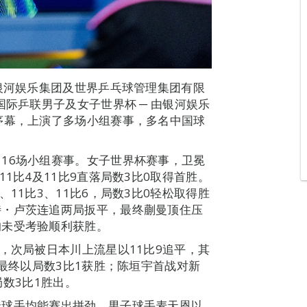
、银河娱乐集团及世界乒乓球管理集团有限
国际乒联男子及女子世界杯 ─ 由银河娱乐
序幕，上演了多场小组赛事，多名中国球
16场小组赛事。女子世界杯赛事，卫冕
1比4及11比9直落局数3比0取得首胜。
11比3、11比6，局数3比0轻松取得胜
特・卢茨连追两局扳平，最终蒯曼顶住压
均未受考验顺利获胜。
，次局被日本川上流星以11比9追平，其
，最终以局数3比1获胜；陈垣宇首战对新
局数3比1胜出。
级球手均能赛出拼劲。男子球手麦天恩以