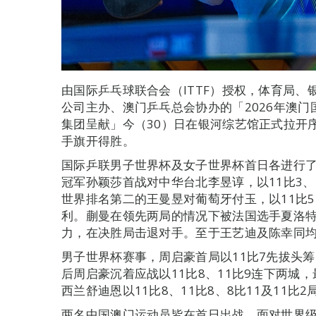
由国际乒乓球联合会（ITTF）授权，体育局
公司主办、澳门乒乓总会协办的「2026年澳门
集团呈献」今（30）日在银河综艺馆正式拉开
手旗开得胜。
国际乒联男子世界杯及女子世界杯首日各进行了
冠军孙颖莎首战对中华台北李昱谆，以11比3、1
世界排名第二的王曼昱对葡萄牙付玉，以11比5、
利。蒯曼在领先两局的情况下被法国选手夏洛
力，在决胜局击退对手。至于王艺迪及陈幸同
男子世界杯赛事，周启豪首局以11比7先拔头筹
后周启豪沉着应战以11比8、11比9连下两城
西兰舒迪恩以11比8、11比8、8比11及11比2
两名中国澳门运动员皆在首日出战，面对世界