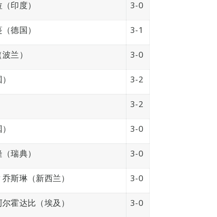
拉（印度）
3-0
蔓（德国）
3-1
（波兰）
3-0
国）
3-2
）
3-2
国）
3-0
隆（瑞典）
3-0
 乔斯琳（新西兰）
3-0
阿尔霍达比（埃及）
3-0