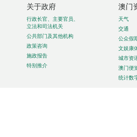
页
关于政府
澳门
脚
菜
行政长官、主要官员、
天气
立法和司法机关
单
交通
公共部门及其他机构
公众假
政策咨询
文娱康
施政报告
城市资
特别推介
澳门便
统计数
来澳旅游
商务
计划行程
贸易投
观光
澳门经
娱乐休闲
中小企
购物
市场资