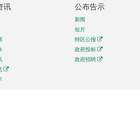
资讯
公布告示
新闻
短片
期
特区公报
体
政府投标
讯
政府招聘
览
字
及贸易
相关连结
资
手机应用程序目录
贸会展
社交媒体目录
商机和服务
专题网站目录
讯
RSS订阅目录