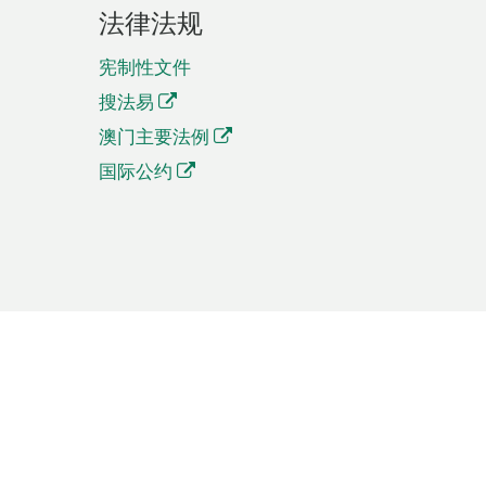
法律法规
宪制性文件
搜法易
澳门主要法例
国际公约