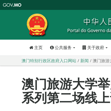
澳
门
特
别
行
政
区
政
府
入
口
网
站
主页
公共服务
关于政府
澳门特别行政区政府入口网站
新闻
澳门旅游
澳门旅游大学举
系列第二场线上