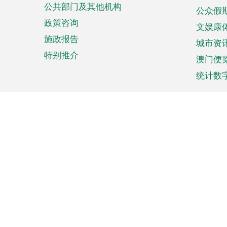
公共部门及其他机构
公众假
政策咨询
文娱康
施政报告
城市资
特别推介
澳门便
统计数
来澳旅游
商务
计划行程
贸易投
观光
澳门经
娱乐休闲
中小企
购物
市场资
节日盛事
知识产
网
网
页