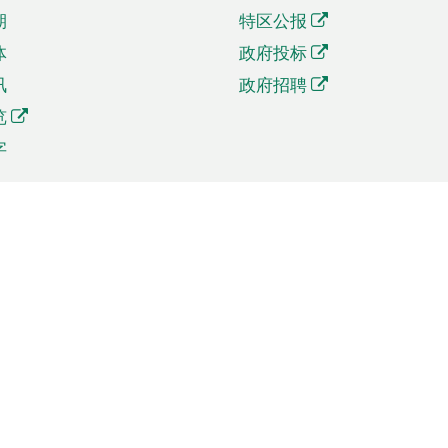
期
特区公报
体
政府投标
讯
政府招聘
览
字
及贸易
相关连结
资
手机应用程序目录
贸会展
社交媒体目录
商机和服务
专题网站目录
讯
RSS订阅目录
权
表格下载