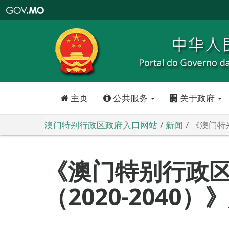
澳
门
特
别
行
政
区
政
府
入
口
网
站
主页
公共服务
关于政府
澳门特别行政区政府入口网站
新闻
《澳门特
《澳门特别行政
（2020-2040