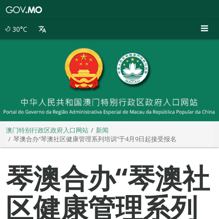
澳
门
特
30°C
别
行
政
区
政
府
入
口
网
站
澳门特别行政区政府入口网站
新闻
琴澳合办“琴澳社区健康管理系列培训”于4月9日起接受报名
琴澳合办“琴澳社
区健康管理系列