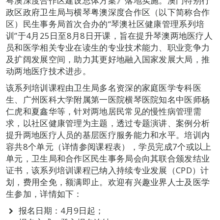
粤澳深度合作区建设总体方案》落地实施。澳门特别行
政区政府卫生局与横琴粤澳深度合作区（以下简称合作
区）民生事务局首次合办的“琴澳社区健康管理系列培
训”于4月25日至8月8日开课，旨在提升琴澳两地医疗人
员和医学相关专业在读生的专业技术能力、职业竞争力
及扩阔发展空间，助力其更好地融入国家发展大局，推
动两地医疗技术进步。
该系列培训课程由卫生局多名资深的家庭医学专科医
生、广州医科大学附属第一医院横琴医院知名中医师杨
仁虎和夏鑫华等，针对两地居民常见的慢性病管理需
求，以社区健康管理为主题，透过专题演讲、案例分析
提升两地医疗人员的基层医疗服务能力和水平。培训内
容共8个单元（详情参阅课程表），学员完成7个或以上
单元，卫生局和合作区民生事务局会向其联合颁发结业
证书，该系列培训课程已纳入持续专业发展（CPD）计
划，费用全免，额满即止。欢迎有兴趣业界人士及医学
生参加，详情如下：
报名日期：4月9日起；