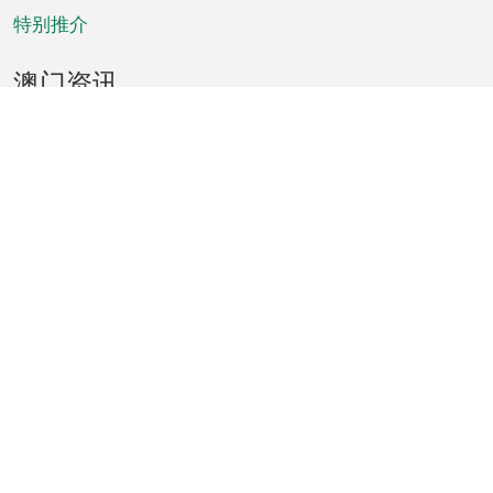
特别推介
澳门资讯
天气
交通
公众假期
文娱康体
城市资讯
澳门便览
统计数字
公布告示
新闻
短片