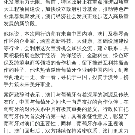
化发展潜力无限。当前，特区政府正在重点推进四项重
大工程项目建设，加快设立政府引导基金，推动特色产
业集群集聚发展，澳门经济社会发展正逐步迈入高质量
发展的新阶段。
他续说，本次同行访葡有来自中国内地、澳门及横琴合
作区的企业家，涵盖高新科技、大健康、基础设施建设
等行业，会利用这次宝贵机会加强交流，建立联系，共
同积极拓展在数字经济、海洋经济、金融科技、绿色环
保及跨境电商等领域的合作机会，留下推进互利共赢合
作的种子。他也热情邀请葡萄牙企业到中国内地，到澳
琴两地走一走、看一看，寻机于中国，投资于澳琴，携
手共筑未来美好事业。
索萨致辞时表示，澳门与葡萄牙有着深厚的渊源及传统
友谊，中国与葡萄牙之间也一向是友好的合作伙伴，在
葡萄牙的对外关系中具有极其重要的意义。行政长官把
葡萄牙作为首次外访第一站，具有象征性意义，彰显了
葡萄牙对澳门的重要性，同样，葡萄牙亦非常重视澳
门。澳门回归后，双方继续保持紧密联系，澳门更助力