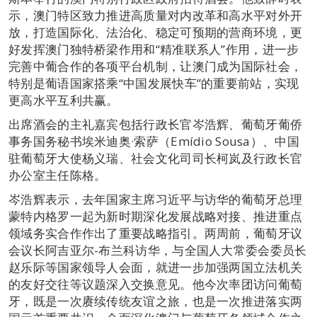
示，澳门特区致力推进高质量对内改革和高水平对外开
放，打造国际化、法治化、稳定可预期的营商环境，更
好发挥澳门独特桥梁作用和“精准联系人”作用，进一步
完善中葡合作的各项平台机制，让澳门成为国际社会，
特别是葡语国家搭乘“中国发展快车”的重要前站，实现
更高水平互利共赢。
出席酒会的主礼嘉宾包括行政长官岑浩辉、葡萄牙葡侨
事务国务秘书埃米迪奥·索萨（Emídio Sousa）、中国
驻葡萄牙大使杨义瑞、社会文化司司长柯岚及行政长官
办公室主任陈格。
岑浩辉表示，去年国家主席习近平与访华的葡萄牙总理
蒙特内格罗一起为新时期深化发展战略对接、推进重点
领域务实合作作出了重要战略指引。两周前，葡萄牙议
会议长阿吉亚尔-布兰科访华，与全国人大常委会委员长
赵乐际等国家领导人会面，就进一步加强两国立法机关
的友好交往等议题深入交换意见。他今次率团访问葡萄
牙，既是一次赓续传统友谊之旅，也是一次推进落实两