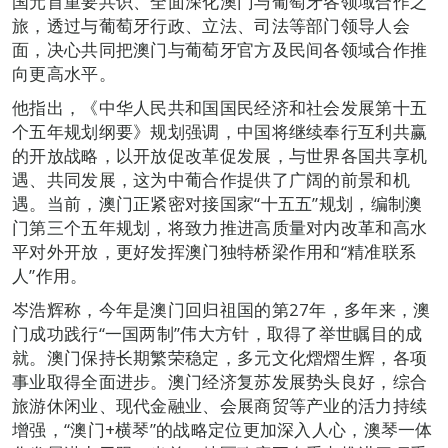
国元首重要共识、全面深化澳门与葡萄牙各领域合作之
旅，透过与葡萄牙行政、立法、司法等部门领导人会
面，决心共同把澳门与葡萄牙官方及民间各领域合作推
向更高水平。
他指出，《中华人民共和国国民经济和社会发展第十五
个五年规划纲要》规划强调，中国将继续奉行互利共赢
的开放战略，以开放促改革促发展，与世界各国共享机
遇、共同发展，这为中葡合作提供了广阔的前景和机
遇。当前，澳门正紧密对接国家“十五五”规划，编制澳
门第三个五年规划，将致力推进高质量对内改革和高水
平对外开放，更好发挥澳门独特桥梁作用和“精准联系
人”作用。
岑浩辉称，今年是澳门回归祖国的第27年，多年来，澳
门成功践行“一国两制”伟大方针，取得了举世瞩目的成
就。澳门保持长期繁荣稳定，多元文化熠熠生辉，各项
事业取得全面进步。澳门经济复苏发展势头良好，综合
旅游休闲业、现代金融业、会展商贸等产业的活力持续
增强，“澳门+横琴”的战略定位更加深入人心，澳琴一体