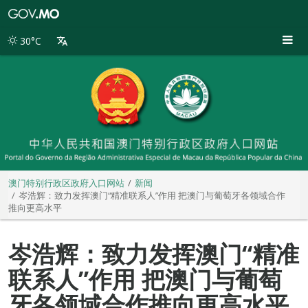
澳
门
特
30°C
别
行
政
区
政
府
入
口
网
站
澳门特别行政区政府入口网站
新闻
岑浩辉：致力发挥澳门“精准联系人”作用 把澳门与葡萄牙各领域合作
推向更高水平
岑浩辉：致力发挥澳门“精准
联系人”作用 把澳门与葡萄
牙各领域合作推向更高水平