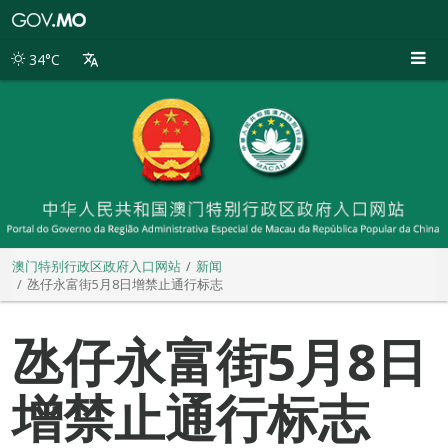
澳
门
特
34°C
别
行
政
区
政
府
入
口
网
站
澳门特别行政区政府入口网站
新闻
氹仔永富街5月8日增禁止通行标志
氹仔永富街5月8日
增禁止通行标志