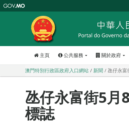
澳
門
特
別
行
政
區
政
府
入
口
網
站
主頁
公共服務
關於政府
澳門特別行政區政府入口網站
新聞
氹仔永富
氹仔永富街5月
標誌