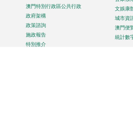
澳門特別行政區公共行政
文娛康
政府架構
城市資
政策諮詢
澳門便
施政報告
統計數
特別推介
來澳旅遊
商務
計劃行程
貿易投
觀光
澳門經
娛樂消閒
中小企
購物
市場資
節日盛事
知識產
網
網
頁