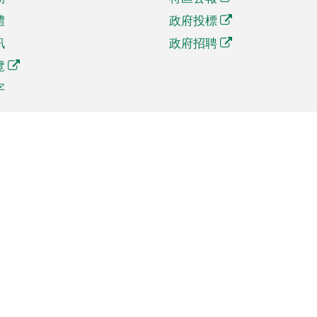
體
政府投標
訊
政府招聘
覽
字
及貿易
相關連結
資
手機應用程式目錄
貿會展
社交媒體目錄
商機和服務
專題網站目錄
訊
RSS訂閱目錄
權
表格下載