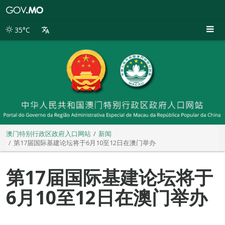
澳
门
特
35°C
别
行
政
区
政
府
入
口
网
站
澳门特别行政区政府入口网站
新闻
第17届国际基建论坛将于6月10至12日在澳门举办
第17届国际基建论坛将于
6月10至12日在澳门举办