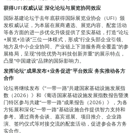
获得
UFI
权威认证
深化论坛与展览协同效应
国际基建论坛于去年底获得国际展览业协会（UFI）颁
发权威认证，为本届在展商遴选、展览内容、配套活动
等各方面的进一步优化升级提供了坚实基础，打造“论坛
+展览+洽谈”三位一体模式，形成“行业头部企业引领、
地方及中小企业协同、产业链上下游服务商全覆盖”的参
展格局，呈现“传统优势与科技创新并重”的展示特点，
凸显“中国建设”品牌的国际影响力。
发挥论坛“成果发布
+
业务促进”平台效应
务实推动各方
合作
论坛将继续发布《“一带一路”共建国家基础设施发展指
数（2026）》和《葡语国家基础设施发展指数报告暨澳
门特区参与共建“一带一路”成果报告（2026）》，为各
方拓展和深化“一带一路”基础设施合作提供智力支持和
参考。通过商务会谈、嘉宾巡展、项目推介、企业路
演、签约仪式等对接交流的配套活动，促进参会各方务
实合作。