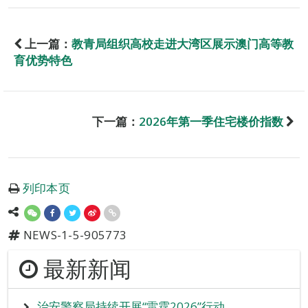
上一篇：
教青局组织高校走进大湾区展示澳门高等教
育优势特色
下一篇：
2026年第一季住宅楼价指数
列印本页
NEWS-1-5-905773
最新新闻
治安警察局持续开展“雷霆2026”行动