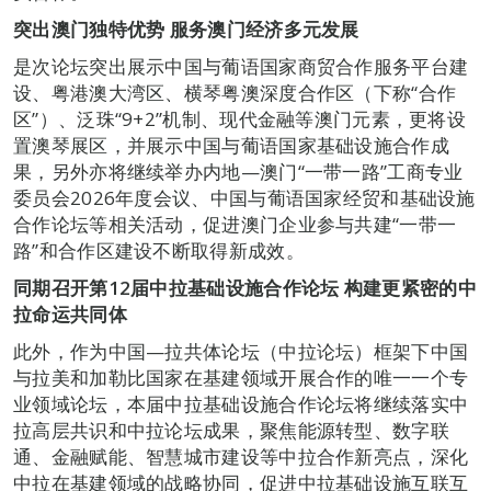
突出澳门独特优势
服务澳门经济多元发展
是次论坛突出展示中国与葡语国家商贸合作服务平台建
设、粤港澳大湾区、横琴粤澳深度合作区（下称“合作
区”）、泛珠“9+2”机制、现代金融等澳门元素，更将设
置澳琴展区，并展示中国与葡语国家基础设施合作成
果，另外亦将继续举办内地—澳门“一带一路”工商专业
委员会2026年度会议、中国与葡语国家经贸和基础设施
合作论坛等相关活动，促进澳门企业参与共建“一带一
路”和合作区建设不断取得新成效。
同期召开第
12
届中拉基础设施合作论坛
构建更紧密的中
拉命运共同体
此外，作为中国—拉共体论坛（中拉论坛）框架下中国
与拉美和加勒比国家在基建领域开展合作的唯一一个专
业领域论坛，本届中拉基础设施合作论坛将继续落实中
拉高层共识和中拉论坛成果，聚焦能源转型、数字联
通、金融赋能、智慧城市建设等中拉合作新亮点，深化
中拉在基建领域的战略协同，促进中拉基础设施互联互