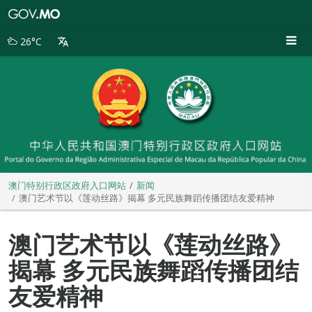
澳
门
特
26°C
别
行
政
区
政
府
入
口
网
站
澳门特别行政区政府入口网站
新闻
澳门艺术节以《莲动丝路》揭幕 多元民族舞蹈传播团结友爱精神
澳门艺术节以《莲动丝路》
揭幕 多元民族舞蹈传播团结
友爱精神