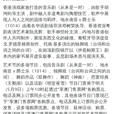
香港演戏家族打造的音乐剧《从来是一对》，由歌手胡
鸿钧等主演，剧中融入非遗粤剧与陶塑技艺，歌声中展
现人与人之间的温情与羁绊。地水南音 x 爵士乐
《1014》由着名华语剧场导演邓树荣执导、香港资深粤
剧表演艺术家阮兆辉、歌手林恺铃主演，内地与香港创
作人共同制作，展现东西文化的碰撞。葡萄牙导演提亚
戈‧罗德里格斯创作、托南‧基多演出的独脚戏《台词和台
词之间的台词》，在岗顶剧院镜厅以《伊底帕斯王》剧
本内的家书展开虚实叙事，反思剧场本质与观演关系。
艺术节的多场节目，包括音乐剧《从来是一对》、地水
南音 x 爵士乐《1014》、独脚戏《台词和台词之间的台
词》、舞蹈作品《双舞作》、舞蹈《神曲》、芭蕾经典
《天鹅湖》以及话剧《明堂夜雪》节目门票将于明天
（5月9日）上午10时起透过“享澳门售票网”各购票点、
电话及网上订票同步公开发售，其他各场节目门票现已
于“享澳门售票网”各购票点、电话及网上订票同步公开
发售，设多项购票优惠。各项节目、延伸活动、购票、
优惠详情及“享澳门售票网”各购票点可浏览艺术节网站