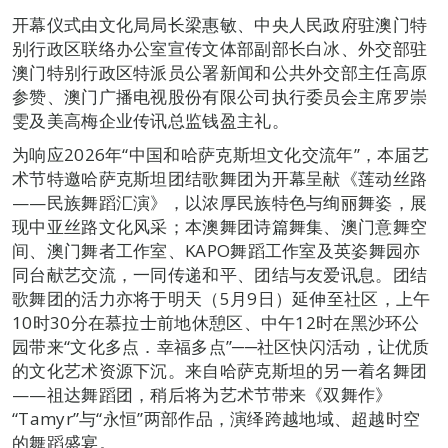
开幕仪式由文化局局长梁惠敏、中央人民政府驻澳门特
别行政区联络办公室宣传文体部副部长白冰、外交部驻
澳门特别行政区特派员公署新闻和公共外交部主任高原
参赞、澳门广播电视股份有限公司执行委员会主席罗崇
雯及美高梅企业传讯总监钱盈主礼。
为响应2026年“中国和哈萨克斯坦文化交流年”，本届艺
术节特邀哈萨克斯坦团结歌舞团为开幕呈献《莲动丝路
——民族舞蹈汇演》，以浓厚民族特色与绚丽舞姿，展
现中亚丝路文化风采；本澳舞团诗篇舞集、澳门意舞空
间、澳门舞者工作室、KAPO舞蹈工作室及英姿舞园亦
同台献艺交流，一同传递和平、团结与友爱讯息。团结
歌舞团的活力亦将于明天（5月9日）延伸至社区，上午
10时30分在慕拉士前地休憩区、中午12时在黑沙环公
园带来“文化多点．幸福多点”──社区快闪活动，让优质
的文化艺术资源下沉。来自哈萨克斯坦的另一着名舞团
——祖达舞蹈团，稍后将为艺术节带来《双舞作》
“Tamyr”与“永恒”两部作品，演绎跨越地域、超越时空
的舞蹈盛宴。