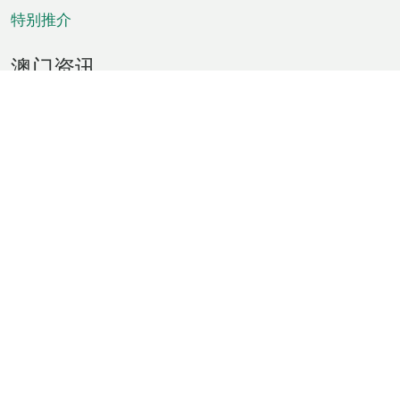
特别推介
澳门资讯
天气
交通
公众假期
文娱康体
城市资讯
澳门便览
统计数字
公布告示
新闻
短片