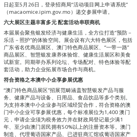
日起至5月26日，登录招商局“活动项目网上申请系统”
（macaomice.ipim.gov.mo）递交参展申请。
六大展区主题丰富多元 配套活动串联商机
本届展会聚焦银发经济与健康生活，全方位打造“预防－
乐活－照护”的体验空间。展会设有六大特色展区，包括
广东省名优商品展区、澳门特色商品展区、“一带一路”
商品展区、智慧银发康养体验馆、健康生活展区和美食
试新室。同期举办系列论坛、专场配对、特色体验等配
套活动，助力企业拓展市场合作与商机。
符合资格之本澳中小企享
参展优惠
“澳门特色商品展区”招展范畴涵盖智慧银发产品与服
务、健康产品与设备、日用品、食品饮品等多个类别。
为支持本澳中小企业参与区域经贸合作，符合资格的澳
门中小企业可享参展优惠，每个标准展位为1,400 澳门
元，申请企业须为税务效力并在财政局登记最少满1
年、至少由澳门居民拥有50%以上的注册资本等。澳门
制造、代理葡语国家产品、已进驻商汇馆或葡语国家产