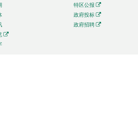
期
特区公报
体
政府投标
讯
政府招聘
览
字
及贸易
相关连结
资
手机应用程序目录
贸会展
社交媒体目录
商机和服务
专题网站目录
讯
RSS订阅目录
权
表格下载