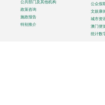
公共部门及其他机构
公众假
政策咨询
文娱康
施政报告
城市资
特别推介
澳门便
统计数
来澳旅游
商务
计划行程
贸易投
观光
澳门经
娱乐休闲
中小企
购物
市场资
节日盛事
知识产
网
网
页