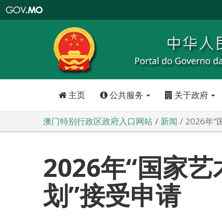
澳
门
特
别
行
政
区
政
府
入
口
网
站
主页
公共服务
关于政府
澳门特别行政区政府入口网站
新闻
2026年
2026年“国家
划”接受申请