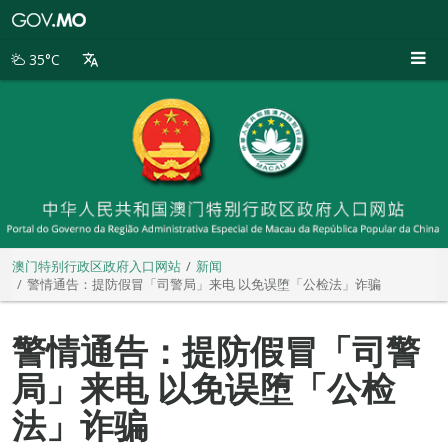
澳
门
特
35°C
别
行
政
区
政
府
入
口
网
站
澳门特别行政区政府入口网站
新闻
警情通告：提防假冒「司警局」来电 以免误堕「公检法」诈骗
警情通告：提防假冒「司警
局」来电 以免误堕「公检
法」诈骗