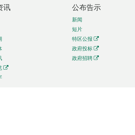
资讯
公布告示
新闻
短片
期
特区公报
体
政府投标
讯
政府招聘
览
字
及贸易
相关连结
资
手机应用程序目录
贸会展
社交媒体目录
商机和服务
专题网站目录
讯
RSS订阅目录