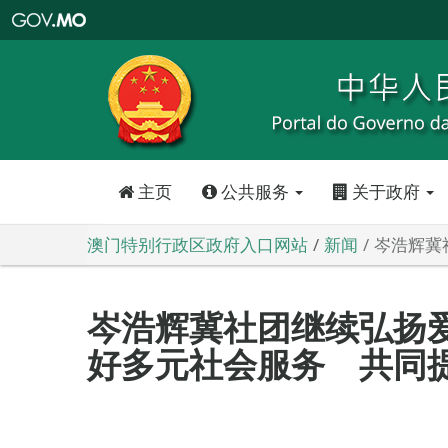
澳
门
特
别
行
政
区
政
府
入
口
网
站
主页
公共服务
关于政府
澳门特别行政区政府入口网站
新闻
岑浩辉冀
岑浩辉冀社团继续弘扬爱
好多元社会服务 共同