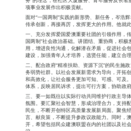
务”的理念，在社区大厦服务、青年服务及长者
项事业发展作出积极贡献。
面对“一国两制”实践的新形势、新任务，岑浩
传承创新，再接再厉，发挥更大的作用。他就
一、充分发挥爱国爱澳重要社团的引领作用，传
国两制”社会政治基础。讲团结、重协商，积极
用，增进良性沟通，化解潜在矛盾，促进社会
建设，加强青年人才培养，选贤任能，建立合
二、配合政府“精准扶助、资源下沉”的民生施
务弱势社群。以社会发展新需求为导向，开拓
和高效化，让社会服务更加可知、可感、可及
体系，反映居民诉求，提出可行方案，协助政府
三、要一如既往以实际行动共同维护行政主导
氛围。要汇聚社会智慧，形成治理合力，支持
民生，不断开创特区高质量发展新局面。聚焦
言、献良策，不断提升参政议政能力。同时，澳
开，希望包括民众建澳联盟在内的社团以及社会