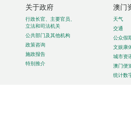
页
关于政府
澳门
脚
菜
行政长官、主要官员、
天气
立法和司法机关
单
交通
公共部门及其他机构
公众假
政策咨询
文娱康
施政报告
城市资
特别推介
澳门便
统计数
来澳旅游
商务
计划行程
贸易投
观光
澳门经
娱乐休闲
中小企
购物
市场资