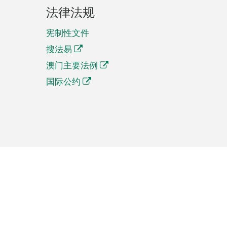
法律法规
宪制性文件
搜法易
澳门主要法例
国际公约