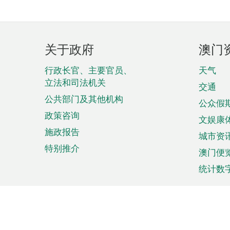
页
关于政府
澳门
脚
菜
行政长官、主要官员、
天气
立法和司法机关
单
交通
公共部门及其他机构
公众假
政策咨询
文娱康
施政报告
城市资
特别推介
澳门便
统计数
来澳旅游
商务
计划行程
贸易投