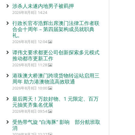
涉杀人未遂内地男子被羁押
2026年8月8日 14:24
行政长官岑浩辉出席澳门法律工作者联
合会十周年 – 第四届架构成员就职典
礼。
2026年8月8日 12:04
谭伟文要求都更公司创新探索多元模式
推动都市更新工作
2026年8月8日 11:28
港珠澳大桥澳门跨境货物转运站启用三
周年 助力港澳物流高效联通
2026年8月8日 10:00
最后两天！万款好物、1 元限定、百万
元抽奖齐集名优展
2026年8月8日 09:54
受热带气旋 “白海豚” 影响 部分航班取
消
2026年8月7日 22:27