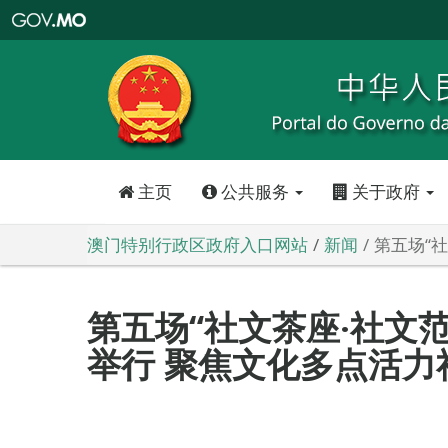
澳
门
特
别
行
政
区
政
府
入
口
网
站
主页
公共服务
关于政府
澳门特别行政区政府入口网站
新闻
第五场“
第五场“社文茶座‧社文范
举行 聚焦文化多点活力