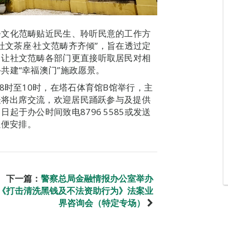
会文化范畴贴近民生、聆听民意的工作方
社文茶座‧社文范畴齐齐倾”，旨在透过定
，让社文范畴各部门更直接听取居民对相
共建“幸福澳门”施政愿景。
8时至10时，在塔石体育馆B馆举行，主
代表将出席交流，欢迎居民踊跃参与及提供
于办公时间致电8796 5585或发送
，以便安排。
下一篇：
警察总局金融情报办公室举办
《打击清洗黑钱及不法资助行为》法案业
界咨询会（特定专场）