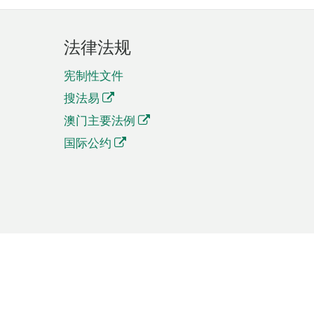
法律法规
宪制性文件
搜法易
澳门主要法例
国际公约