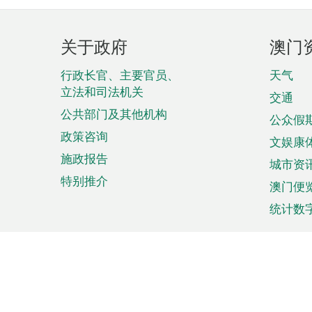
页
关于政府
澳门
脚
菜
行政长官、主要官员、
天气
立法和司法机关
单
交通
公共部门及其他机构
公众假
政策咨询
文娱康
施政报告
城市资
特别推介
澳门便
统计数
来澳旅游
商务
计划行程
贸易投
观光
澳门经