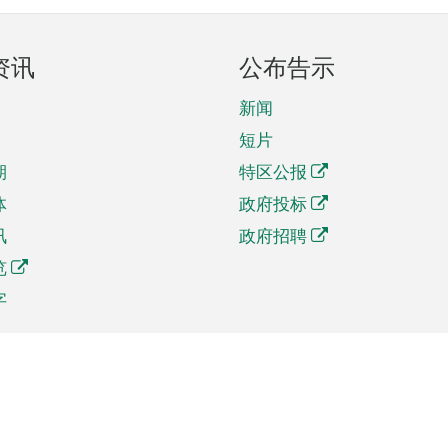
资讯
公布告示
新闻
短片
期
特区公报
体
政府投标
讯
政府招聘
览
字
及贸易
相关连结
资
手机应用程序目录
贸会展
社交媒体目录