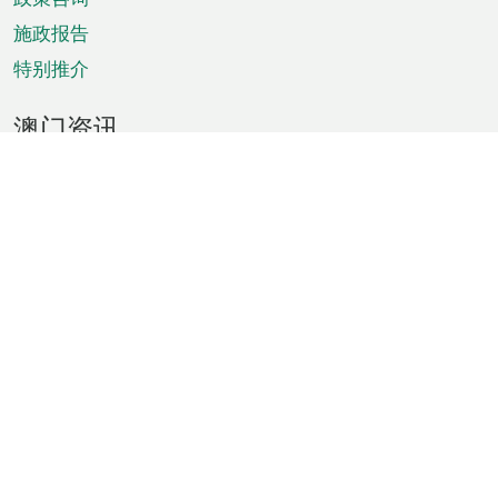
施政报告
特别推介
澳门资讯
天气
交通
公众假期
文娱康体
城市资讯
澳门便览
统计数字
公布告示
新闻